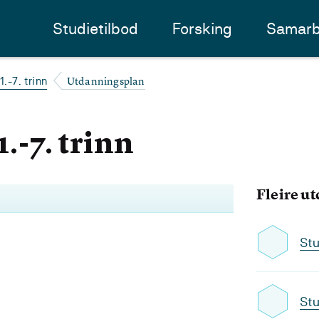
Studietilbod
Forsking
Samarb
Utdanningsplan
1.-7. trinn
1.-7. trinn
Fleire u
Stu
Stu