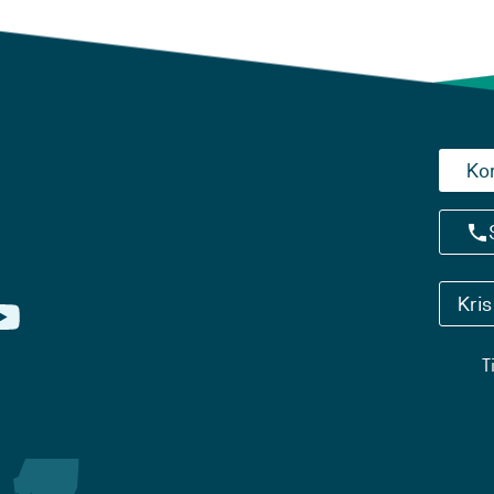
Ko
Kri
T