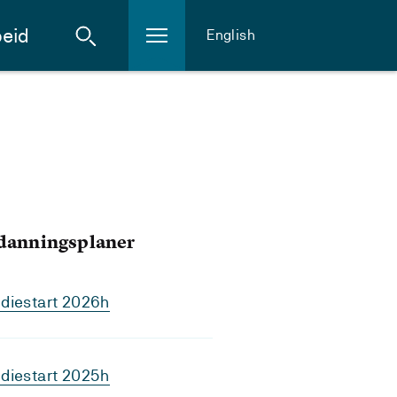
eid
English
tdanningsplaner
diestart 2026h
diestart 2025h