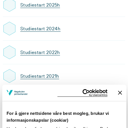
Studiestart 2025h
Studiestart 2024h
Studiestart 2022h
Studiestart 2021h
Utdanningsplan 2024 høst, 30
studiepoeng
For å gjere nettsidene våre best mogleg, brukar vi
informasjonskapslar (cookiar)
Oversikt