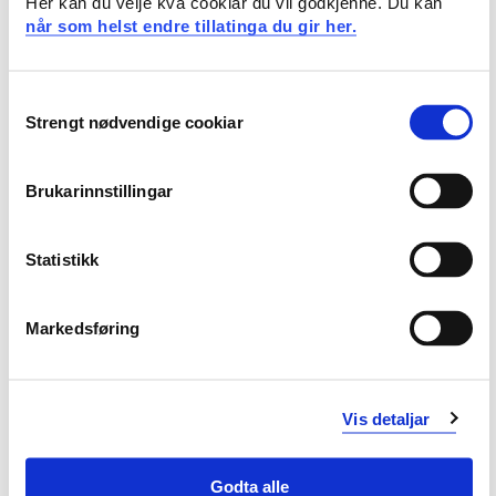
Her kan du velje kva cookiar du vil godkjenne. Du kan
når som helst endre tillatinga du gir her.
Emner
Consent
Krav: 30 studiepoeng
Strengt nødvendige cookiar
Selection
Obligatoriske emner
Brukarinnstillingar
NOB801N
Statistikk
Norsk 1, emne 1 - Norsk i
begynnaropplæringa
Markedsføring
Semester: 1
15 sp
Vis detaljar
NOB802N
Norsk 1, emne 2 - Norsk på mellomsteget
Godta alle