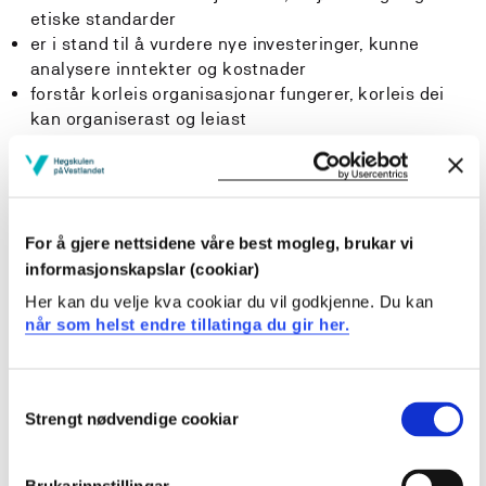
etiske standarder
er i stand til å vurdere nye investeringer, kunne
analysere inntekter og kostnader
forstår korleis organisasjonar fungerer, korleis dei
kan organiserast og leiast
har kunnskap om korleis produkt og tenester kan
utviklast og marknadsførast
forstår korleis eit lands økonomi blir påverka av for
eksempel endringer i etterspørselen, myndigheitene
For å gjere nettsidene våre best mogleg, brukar vi
sin politikk, internasjonale forhold eller teknologisk
utvikling
informasjonskapslar (cookiar)
har eit godt metodegrunnlag i matematikk, statistikk
Her kan du velje kva cookiar du vil godkjenne. Du kan
og samfunnsvitskapelege metode
når som helst endre tillatinga du gir her.
kan oppdatere kunnskap innanfor eige fagområde
Ferdigheiter:
Consent
Strengt nødvendige cookiar
Selection
Kandidaten