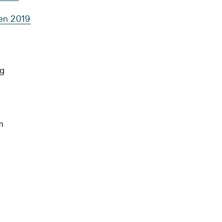
ten 2019
og
m