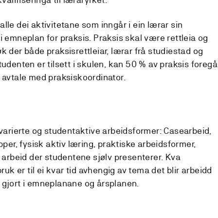
lle dei aktivitetane som inngår i ein lærar sin
i emneplan for praksis. Praksis skal være rettleia og
k der både praksisrettleiar, lærar frå studiestad og
tudenten er tilsett i skulen, kan 50 % av praksis foregå
r avtale med praksiskoordinator.
 varierte og studentaktive arbeidsformer: Casearbeid,
pper, fysisk aktiv læring, praktiske arbeidsformer,
r arbeid der studentene sjølv presenterer. Kva
bruk er til ei kvar tid avhengig av tema det blir arbeidd
 gjort i emneplanane og årsplanen.