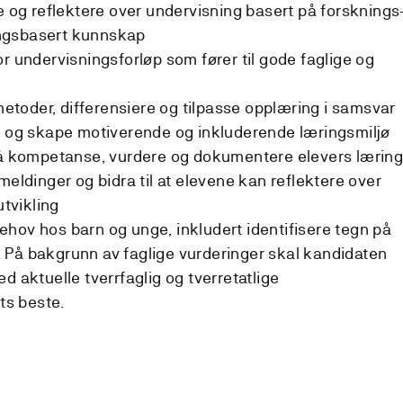
 og reflektere over undervisning basert på forsknings
ingsbasert kunnskap
for undervisningsforløp som fører til gode faglige og
metoder, differensiere og tilpasse opplæring i samsvar
 og skape motiverende og inkluderende læringsmiljø
å kompetanse, vurdere og dokumentere elevers læring
eldinger og bidra til at elevene kan reflektere over
tvikling
behov hos barn og unge, inkludert identifisere tegn på
p. På bakgrunn av faglige vurderinger skal kandidaten
 aktuelle tverrfaglig og tverretatlige
ts beste.