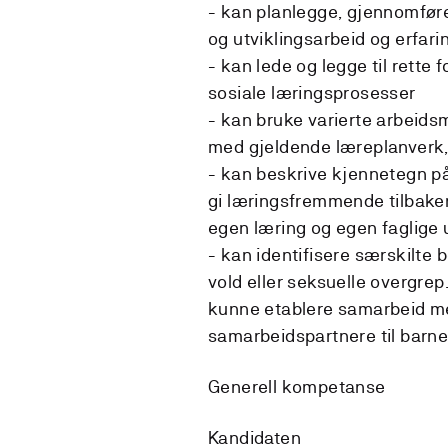
- kan planlegge, gjennomføre
og utviklingsarbeid og erfar
- kan lede og legge til rette 
sosiale læringsprosesser
- kan bruke varierte arbeids
med gjeldende læreplanverk,
- kan beskrive kjennetegn p
gi læringsfremmende tilbakem
egen læring og egen faglige u
- kan identifisere særskilte 
vold eller seksuelle overgre
kunne etablere samarbeid med
samarbeidspartnere til barne
Generell kompetanse
Kandidaten