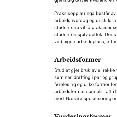
Praksisopplæringa består av a
arbeidshverdag og er skildra 
studentene vil få praksisbesø
studenten sjølv deltek. Der s
ved eigen arbeidsplass, ette
Arbeidsformer
Studiet gjer bruk av ei rekke
seminar, drøfting i par og gru
førelesing og ulike former fo
arbeidsformer som blir tatt i 
med. Nærare spesifisering er
Vurderingsformer