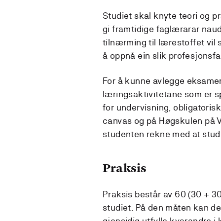
Studiet skal knyte teori og p
gi framtidige faglærarar na
tilnærming til lærestoffet vi
å oppnå ein slik profesjonsf
For å kunne avlegge eksamen
læringsaktivitetane som er s
for undervisning, obligatorisk
canvas og på Høgskulen på Ve
studenten rekne med at studi
Praksis
Praksis består av 60 (30 + 30
studiet. På den måten kan de
gjensidig utfylle kvarandre i k