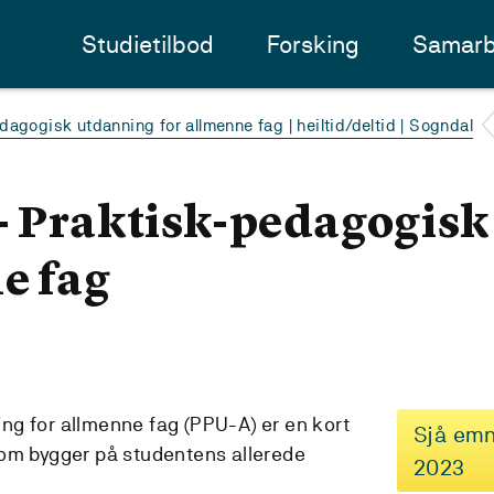
Studietilbod
Forsking
Samarb
dagogisk utdanning for allmenne fag | heiltid/deltid | Sogndal
- Praktisk-pedagogis
e fag
g for allmenne fag (PPU-A) er en kort
Sjå emn
som bygger på studentens allerede
2023