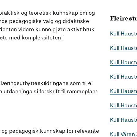
 praktisk og teoretisk kunnskap om og
Fleire s
ende pedagogiske valg og didaktiske
denten videre kunne gjøre aktivt bruk
Kull Haus
møte med kompleksiteten i
Kull Haus
Kull Haus
Kull Haus
læringsutbytteskildringane som til ei
Kull Haus
 utdanninga si forskrift til rammeplan:
Kull Haust
Kull Haus
k og pedagogisk kunnskap for relevante
Kull Våren