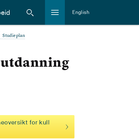
eid
English
Studieplan
k utdanning
eoversikt for kull