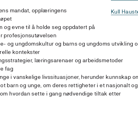
olens mandat, opplæringens
Kull Haus
løpet
 og evne til å holde seg oppdatert på
or profesjonsutøvelsen
e- og ungdomskultur og barns og ungdoms utvikling 
urelle kontekster
ngsstrategier, læringsarenaer og arbeidsmetoder
ve fag
nge i vanskelige livssituasjoner, herunder kunnskap o
ot barn og unge, om deres rettigheter i et nasjonalt og
 om hvordan sette i gang nødvendige tiltak etter