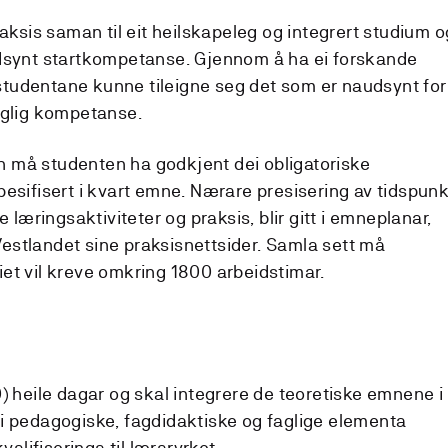
raksis saman til eit heilskapeleg og integrert studium o
udsynt startkompetanse. Gjennom å ha ei forskande
l studentane kunne tileigne seg det som er naudsynt for
aglig kompetanse.
 må studenten ha godkjent dei obligatoriske
pesifisert i kvart emne. Nærare presisering av tidspunk
e læringsaktiviteter og praksis, blir gitt i emneplanar,
stlandet sine praksisnettsider. Samla sett må
et vil kreve omkring 1800 arbeidstimar.
) heile dagar og skal integrere de teoretiske emnene i
i pedagogiske, fagdidaktiske og faglige elementa
valifiseringa til læraryrket.