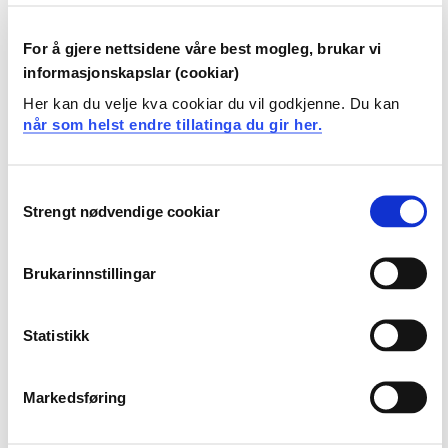
fagområda.
Kandidaten har kunnskap om faga sitt grunnlag for
For å gjere nettsidene våre best mogleg, brukar vi
høgare teknologiutdanning.
informasjonskapslar (cookiar)
Her kan du velje kva cookiar du vil godkjenne. Du kan
Ferdigheiter
når som helst endre tillatinga du gir her.
Kandidaten kan analysere fagstoff og trekke eigne
slutningar minst på lik linje med andre som er
Consent
kvalifisert for ei høgare teknologisk utdanning.
Strengt nødvendige cookiar
Selection
Kandidaten kan anvende faglige kunnskapar på
praktiske og teoretiske problemstillingar på en
relevant måte.
Brukarinnstillingar
Kandidaten kan søkje, behandle og vurdere
informasjon kritisk.
Statistikk
Kandidaten beherskar relevante faglege verktøy.
Kandidaten har kjennskap til programmering og
algoritmisk metode.
Markedsføring
Generell kompetanse