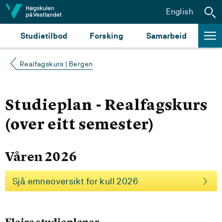
Hopp til innhald
English
Studietilbod
Forsking
Samarbeid
Realfagskurs | Bergen
Studieplan - Realfagskurs
(over eitt semester)
Våren 2026
Sjå emneoversikt for kull 2026
Fleire studieplaner