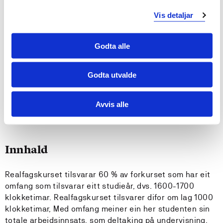
Kandidaten kan planlegge og gjennomføre
Vis detaljar
sjølvstendige arbeidsoppgåver og utføre
prosjektbasert arbeid, både åleine og i samarbeid
Godta alle
med andre.
Kandidaten kan gjennomføre praktiske øvingar og
utarbeide rapportar i samsvar med naturvitskapleg
Godta utvalde
arbeidsmetode og funksjonell bruk av språk og
struktur.
Avvis alle
Kandidaten kan reflektere over eigne faglege
kvalifikasjonar som grunnlag for videre val.
Innhald
Realfagskurset tilsvarar 60 % av forkurset som har eit
omfang som tilsvarar eitt studieår, dvs. 1600-1700
klokketimar. Realfagskurset tilsvarer difor om lag 1000
klokketimar, Med omfang meiner ein her studenten sin
totale arbeidsinnsats, som deltaking på undervisning,