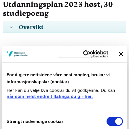
Utdanningsplan 2023 høst, 30
studiepoeng
Oversikt
Emner - spesialisering i klinisk
rettsmedisin
Krav: 30 studiepoeng
For å gjere nettsidene våre best mogleg, brukar vi
informasjonskapslar (cookiar)
Obligatoriske emner
Her kan du velje kva cookiar du vil godkjenne. Du kan
når som helst endre tillatinga du gir her.
MSR510
Consent
Klinisk rettsmedisin i sjukepleia - generell
Strengt nødvendige cookiar
Selection
del