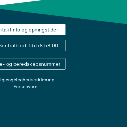
ntaktinfo og opningstider
Sentralbord: 55 58 58 00
se- og beredskapsnummer
ilgjengelegheitserklæring
Personvern