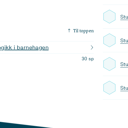
Stu
Til toppen
Stu
gikk i barnehagen
30 sp
Stu
Stu