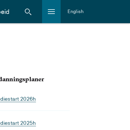
eid
English
tdanningsplaner
diestart 2026h
diestart 2025h