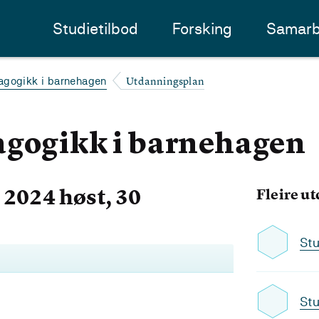
Studietilbod
Forsking
Samarb
Utdanningsplan
agogikk i barnehagen
agogikk i barnehagen
2024 høst, 30
Fleire u
Stu
Stu