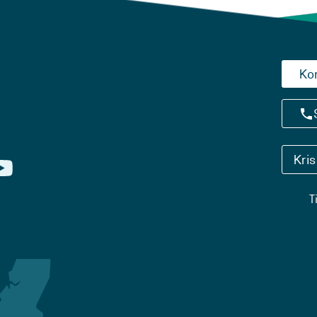
Ko
Kri
T