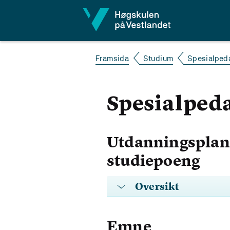
Hopp til innhald
Framsida
Studium
Spesialped
Spesialped
Utdanningsplan 
studiepoeng
Oversikt
Emne