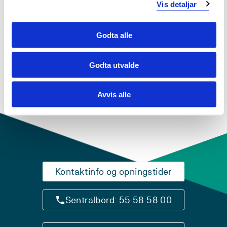
Vis detaljar
Studiestart 2015h
Godta alle
Studiestart 2014h
Godta utvalde
Avvis alle
Oversikt
Kontaktinfo og opningstider
Sentralbord: 55 58 58 00