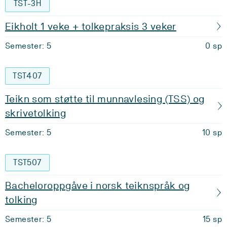
TST-3H
Eikholt 1 veke + tolkepraksis 3 veker
Semester: 5
0 sp
TST407
Teikn som støtte til munnavlesing (TSS) og
skrivetolking
Semester: 5
10 sp
TST507
Bacheloroppgåve i norsk teiknspråk og
tolking
Semester: 5
15 sp