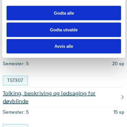
Teiknspråkleg miljø 1 veke + obs. praksis 2
veker + tolke/ledsage 1 veke
Godta alle
Semester: 3
0 sp
Godta utvalde
TST207
Avvis alle
Tolking til og frå norsk teiknspråk
Semester: 5
20 sp
TST307
Tolking, beskriving og ledsaging for
døvblinde
Semester: 5
15 sp