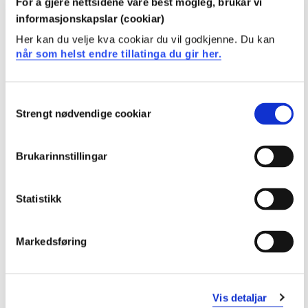
For å gjere nettsidene våre best mogleg, brukar vi
informasjonskapslar (cookiar)
Døves historie, kultur og språk
Her kan du velje kva cookiar du vil godkjenne. Du kan
Semester: 1
30 sp
når som helst endre tillatinga du gir her.
A60TEG205
Consent
Strengt nødvendige cookiar
Selection
Norsk teiknspråk i teori og praksis
Semester: 2
30 sp
Brukarinnstillingar
TST107
Statistikk
Innføring i tolkeprofesjonen
Markedsføring
Semester: 3
60 sp
TST-2
Vis detaljar