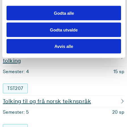
Teiknspråkleg miljø 1 veke + obs. praksis 2
veker + tolke/ledsage 1 veke
Godta alle
Semester: 3
0 sp
Godta utvalde
TST507
Avvis alle
Bacheloroppgåve i norsk teiknspråk og
tolking
Semester: 4
15 sp
TST207
Tolking til og frå norsk teiknspråk
Semester: 5
20 sp