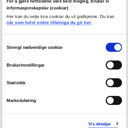
For å gjere nettsidene våre best mogleg, brukar vi
informasjonskapslar (cookiar)
Døves historie, kultur og språk
Her kan du velje kva cookiar du vil godkjenne. Du kan
Semester: 1
30 sp
når som helst endre tillatinga du gir her.
A60TEG205
Consent
Strengt nødvendige cookiar
Selection
Norsk teiknspråk i teori og praksis
Semester: 2
30 sp
Brukarinnstillingar
TST107
Statistikk
Innføring i tolkeprofesjonen
Markedsføring
Semester: 3
60 sp
TST-2
Vis detaljar