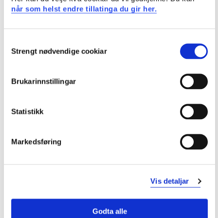
når som helst endre tillatinga du gir her.
Valgfrie emner
Consent
Strengt nødvendige cookiar
TOS201A
Selection
Tolking i praksis - norsk/arabisk
Brukarinnstillingar
Semester: 2
15 sp
Statistikk
TOS201O
Markedsføring
Tolking i praksis - norsk/bulgarsk
Semester: 2
15 sp
Vis detaljar
TOS201P
Godta alle
Tolking i praksis - norsk/mandarin