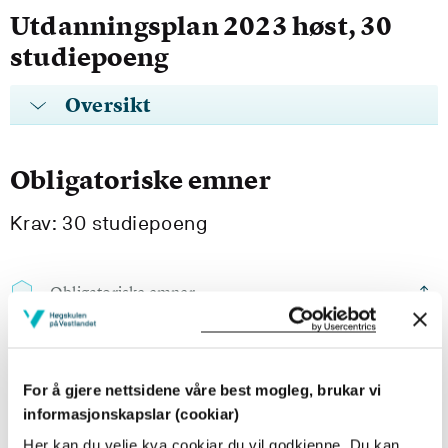
Utdanningsplan 2023 høst, 30
studiepoeng
Oversikt
Obligatoriske emner
Krav: 30 studiepoeng
Obligatoriske emner
TOS101
Profesjonskunnskap og yrkesetikk
For å gjere nettsidene våre best mogleg, brukar vi
informasjonskapslar (cookiar)
Semester: 1
15 sp
Her kan du velje kva cookiar du vil godkjenne. Du kan