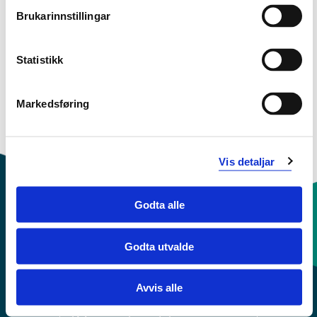
Brukarinnstillingar
Studiestart 2014h
Statistikk
Studiestart 2013h
Markedsføring
Oversikt
Vis detaljar
Godta alle
Kontaktinfo og opningstider
Godta utvalde
Sentralbord: 55 58 58 00
Avvis alle