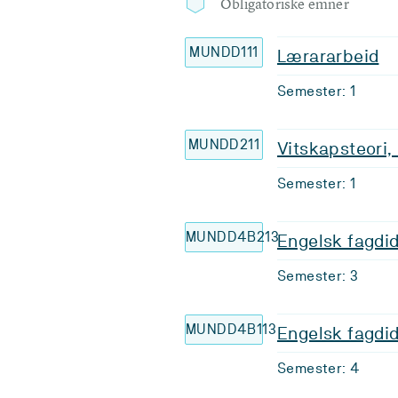
Obligatoriske emner
MUNDD111
Lærararbeid
Semester: 1
MUNDD211
Vitskapsteori
Semester: 1
MUNDD4B213
Engelsk fagdid
Semester: 3
MUNDD4B113
Engelsk fagdid
Semester: 4