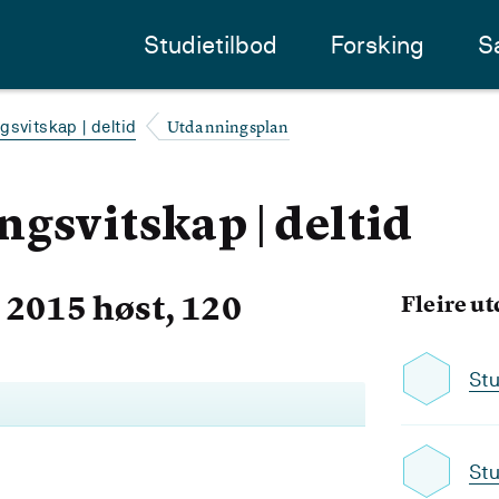
Studietilbod
Forsking
S
Utdanningsplan
gsvitskap | deltid
gsvitskap | deltid
2015 høst, 120
Fleire u
Stu
Stu