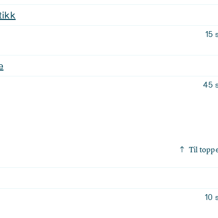
tikk
15 
e
45 
Til topp
10 