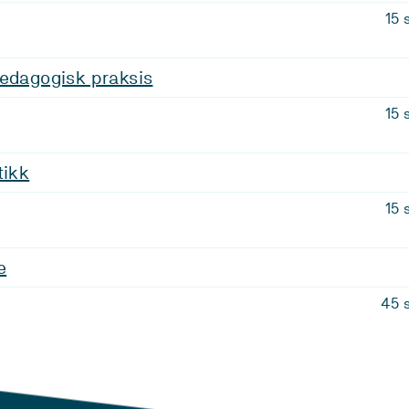
15 
pedagogisk praksis
15 
tikk
15 
e
45 