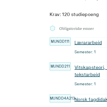
Krav: 120 studiepoeng
Obligatoriske emner
MUNDD111
Lærararbeid
Semester: 1
MUNDD211
Vitskapsteori
tekstarbeid
Semester: 1
MUNDD4A213
Norsk fagdidak