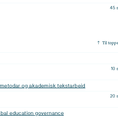
45 
Til topp
10 
, metodar og akademisk tekstarbeid
20 
obal education governance