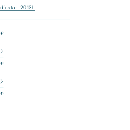
diestart 2013h
sp
sp
sp