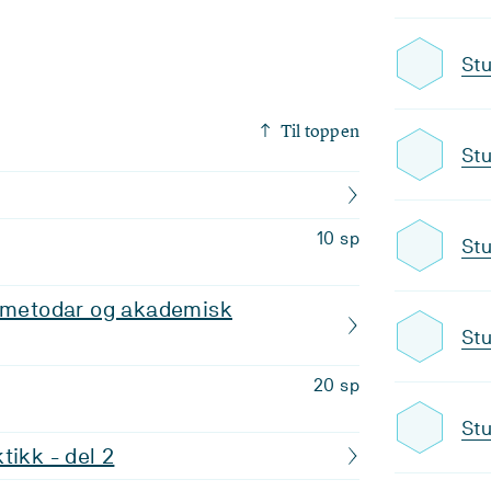
Stu
Til toppen
Stu
10 sp
Stu
, metodar og akademisk
Stu
20 sp
Stu
tikk - del 2