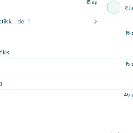
15 sp
Stu
tikk - del 1
15 
tikk
15 
e
45 