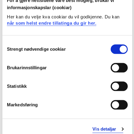
For å gjere nettsidene våre best mogleg, brukar vi
informasjonskapslar (cookiar)
Her kan du velje kva cookiar du vil godkjenne. Du kan
Studiestart 2020h
når som helst endre tillatinga du gir her.
Utdanningsplan 2025 vår, 15
Consent
Strengt nødvendige cookiar
Selection
studiepoeng
Oversikt
Brukarinnstillingar
Statistikk
Utvikling av eiendom
Krav: 15 studiepoeng
Markedsføring
Obligatoriske emner
Vis detaljar