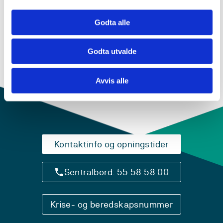
TAK802
Godta alle
Teknisk forvaltning – bygningsfysikk, FDVU
og ombygging
Godta utvalde
Semester: 1
15 sp
Avvis alle
Kontaktinfo og opningstider
Sentralbord: 55 58 58 00
Krise- og beredskapsnummer