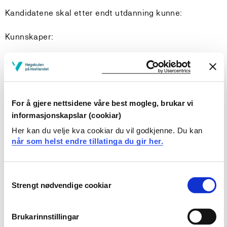
Kandidatene skal etter endt utdanning kunne:
Kunnskaper:
gjøre rede for de viktigste teorier, modeller og
metoder i veiledning
identifisere ulike veiledningsoppgaver innen
praksisstudier i helse- og sosialfagutdanningene
For å gjere nettsidene våre best mogleg, brukar vi
informasjonskapslar (cookiar)
Ferdigheter:
Her kan du velje kva cookiar du vil godkjenne. Du kan
når som helst endre tillatinga du gir her.
lede og gjennomføre systematisk veiledning
anvende ulike metoder i veiledning av studenter,
pasienter og kollegaer
Consent
ha utviklet et bredt spekter av veiledningsferdigheter
Strengt nødvendige cookiar
Selection
Generell kompetanse:
Brukarinnstillingar
bidra til faglig refleksjon, personlig vekst og kritisk