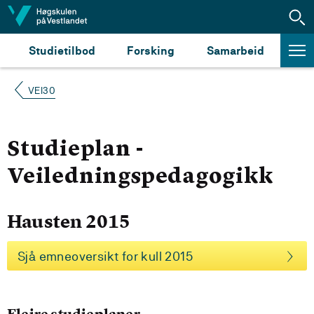
Hopp til innhald
Studietilbod
Forsking
Samarbeid
VEI30
Studieplan -
Veiledningspedagogikk
Hausten 2015
Sjå emneoversikt for kull 2015
Fleire studieplaner