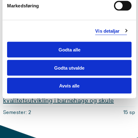
Markedsføring
VEI802
Profesjonskvalifisering: rettleiing av
Vis detaljar
studentar og nyutdanna lærarar i barnehage
og skule
Godta alle
Semester: 2
15 sp
Godta utvalde
VEI803
Avvis alle
Profesjonsrettleiing: prosessrettleiing for
kvalitetsutvikling i barnehage og skule
Semester: 2
15 sp