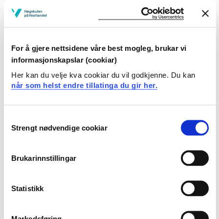
Studiestart 2023v
For å gjere nettsidene våre best mogleg, brukar vi
informasjonskapslar (cookiar)
Studiestart 2021h
Her kan du velje kva cookiar du vil godkjenne. Du kan
når som helst endre tillatinga du gir her.
Utdanningsplan 2025 vår, 30
Consent
studiepoeng
Strengt nødvendige cookiar
Selection
Oversikt
Brukarinnstillingar
Emne
Statistikk
Krav: 30 studiepoeng
Markedsføring