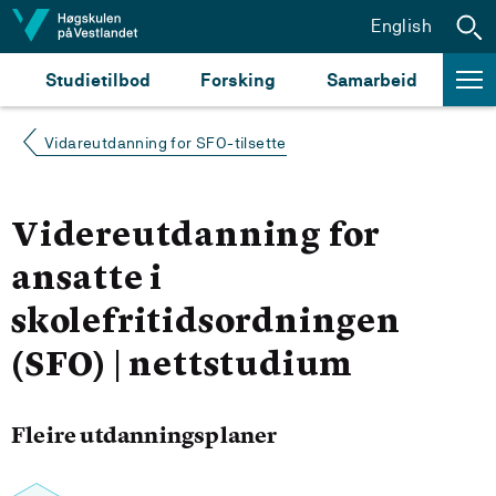
Hopp til innhald
English
Studietilbod
Forsking
Samarbeid
Vidareutdanning for SFO-tilsette
Videreutdanning for
ansatte i
skolefritidsordningen
(SFO) | nettstudium
Fleire utdanningsplaner