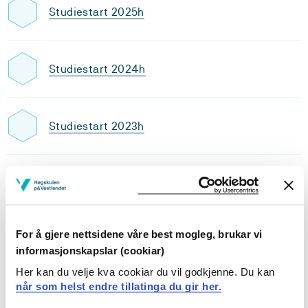
Studiestart 2025h
Studiestart 2024h
Studiestart 2023h
Utdanningsplan 2026 høst, 30
studiepoeng
Oversikt
For å gjere nettsidene våre best mogleg, brukar vi
informasjonskapslar (cookiar)
Her kan du velje kva cookiar du vil godkjenne. Du kan
Emner
når som helst endre tillatinga du gir her.