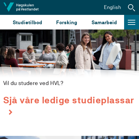
Hopp til innhald
English
Studietilbod
Forsking
Samarbeid
Vil du studere ved HVL?
Sjå våre ledige studieplassar