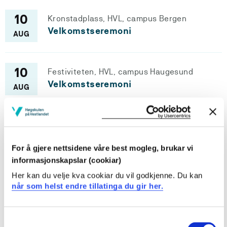
Kronstadplass, HVL, campus Bergen
10
Velkomstseremoni
AUG
Festiviteten, HVL, campus Haugesund
10
Velkomstseremoni
AUG
Kantina, HVL, campus Førde
10
Velkomstseremoni
AUG
For å gjere nettsidene våre best mogleg, brukar vi
informasjonskapslar (cookiar)
Her kan du velje kva cookiar du vil godkjenne. Du kan
Sjå fleire arrangement
når som helst endre tillatinga du gir her.
Consent