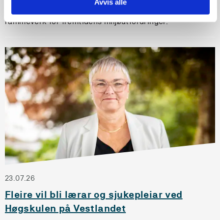
Avvis alle
skal utvikle nye studieprogram og pedagogiske
rammeverk for fremtidens miljøutfordringer.
23.07.26
Fleire vil bli lærar og sjukepleiar ved
Høgskulen på Vestlandet