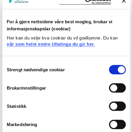
Eivind Aadland
Partner UiT- Det arktiske universitetet: Veronica
Bergan
For å gjere nettsidene våre best mogleg, brukar vi
informasjonskapslar (cookiar)
Stipendiater og post.doc-stillinger
Her kan du velje kva cookiar du vil godkjenne. Du kan
når som helst endre tillatinga du gir her.
Senteret har flere stipendiater og postdoc-stillinger.
Noen kjerneforskere får ekstra FoU-ressurser fra
Norges Forskningsråd. Disse forskerne utgjør
Consent
grunnstammen for forskning i senteret.
Strengt nødvendige cookiar
Selection
Senteret har også fire ‘professor II’ som er knyttet til
senteret med ulike oppgaver. Flere forskere, studenter,
Brukarinnstillingar
forskningsassistenter og samarbeidspartnere er
involvert i forskningsoppgaver gjennom forskergrupper
Statistikk
og arbeidspakker.
Forskerne ved senteret er involvert i relevant
Markedsføring
utdanning, både i barnehagelærerutdanningene ved