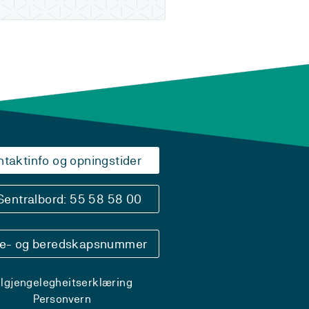
ntaktinfo og opningstider
Sentralbord: 55 58 58 00
se- og beredskapsnummer
ilgjengelegheitserklæring
Personvern