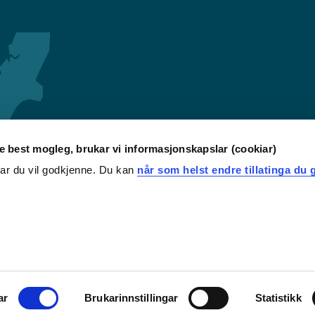
re best mogleg, brukar vi informasjonskapslar (cookiar)
iar du vil godkjenne. Du kan
når som helst endre tillatinga du g
ar
Brukarinnstillingar
Statistikk