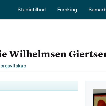
Studietilbod
Forsking
Samarb
ie Wilhelmsen Giertse
msorgsvitskap