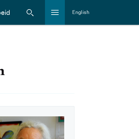
eid
English
n