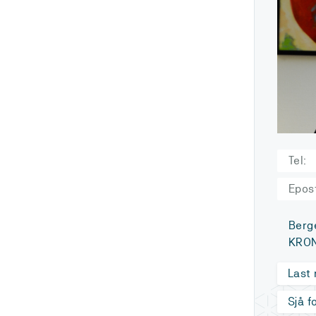
Tel:
Epos
Berg
KRON
Last
Sjå f