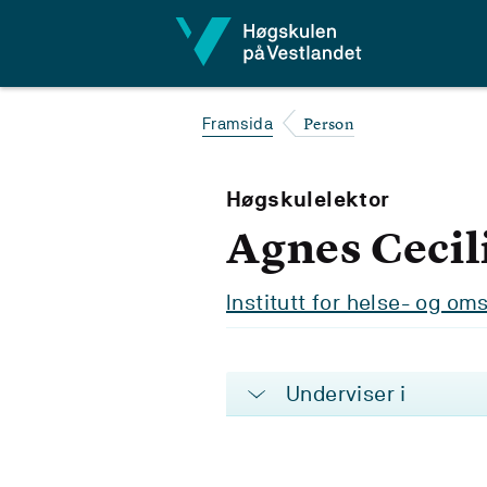
Hopp til innhald
Person
Framsida
Høgskulelektor
Agnes Cecil
Institutt for helse- og o
Underviser i