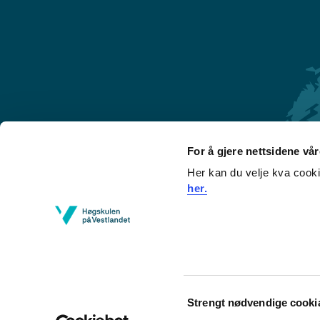
For å gjere nettsidene vå
Her kan du velje kva cook
Førde
her.
Sogndal
Bergen
Stord
Haugesund
Consent
Strengt nødvendige cooki
Selection