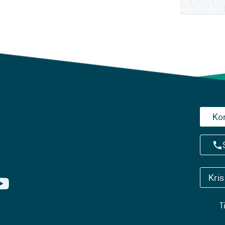
Ko
Kri
T