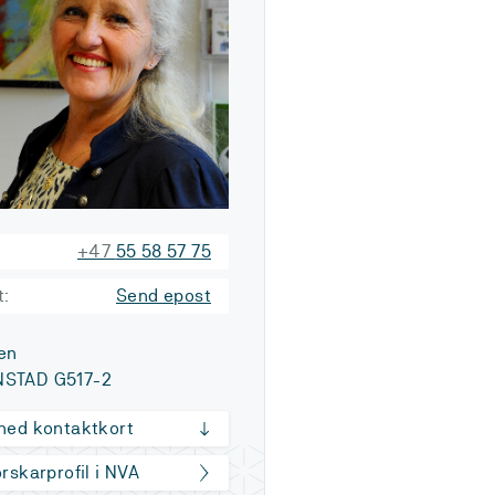
+47
55 58 57 75
t:
Send epost
en
STAD G517-2
 ned kontaktkort
orskarprofil i NVA