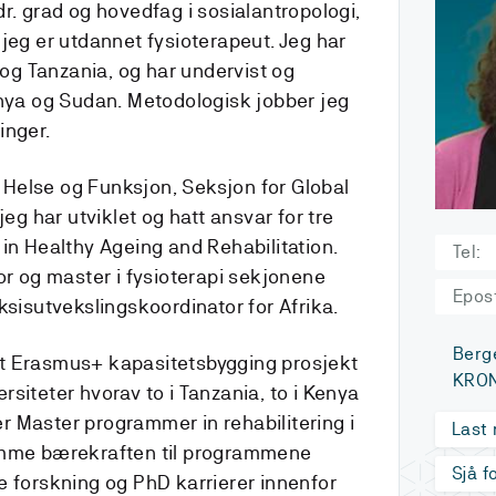
r. grad og hovedfag i sosialantropologi,
jeg er utdannet fysioterapeut. Jeg har
e og Tanzania, og har undervist og
enya og Sudan. Metodologisk jobber jeg
inger.
or Helse og Funksjon, Seksjon for Global
jeg har utviklet og hatt ansvar for tre
in Healthy Ageing and Rehabilitation.
Tel:
or og master i fysioterapi sekjonene
Epos
ksisutvekslingskoordinator for Afrika.
Berg
et Erasmus+ kapasitetsbygging prosjekt
KRON
siteter hvorav to i Tanzania, to i Kenya
ler Master programmer in rehabilitering i
Last
emme bærekraften til programmene
Sjå f
e forskning og PhD karrierer innenfor