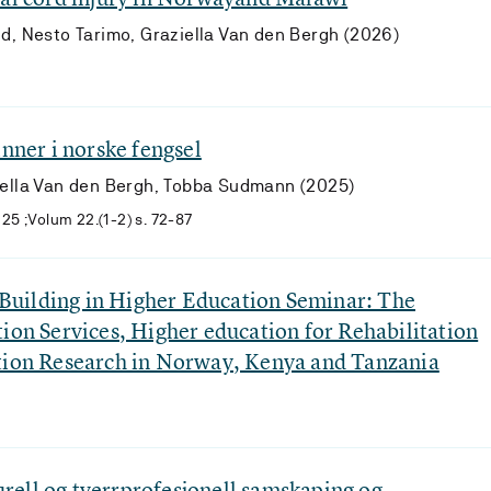
nd, Nesto Tarimo, Graziella Van den Bergh (2026)
inner i norske fengsel
iella Van den Bergh, Tobba Sudmann (2025)
025 ;Volum 22.(1-2) s. 72-87
uilding in Higher Education Seminar: The
tion Services, Higher education for Rehabilitation
ation Research in Norway, Kenya and Tanzania
ell og tverrprofesjonell samskaping og