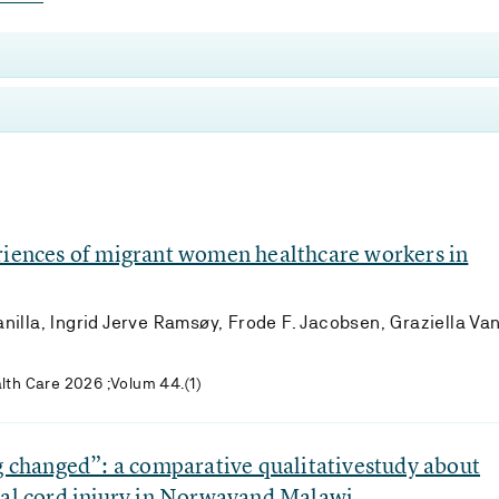
riences of migrant women healthcare workers in
illa, Ingrid Jerve Ramsøy, Frode F. Jacobsen, Graziella Va
lth Care 2026 ;Volum 44.(1)
ng changed”: a comparative qualitativestudy about
nal cord injury in Norwayand Malawi