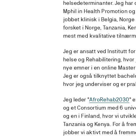
helsedeterminanter. Jeg har d
Mphil in Health Promotion og 
jobbet klinisk i Belgia, Norg
forsket i Norge, Tanzania, K
mest med kvalitative tilnærm
Jeg er ansatt ved Institutt f
helse og Rehabilitering, hvor 
nye emner i en online Master 
Jeg er også tilknyttet bachel
hvor jeg underviser og er pra
Jeg leder "
AfroRehab2030
" 
og et Consortium med 6 univer
og en i Finland, hvor vi utvik
Tanzania og Kenya. For å fr
jobber vi aktivt med å fremm