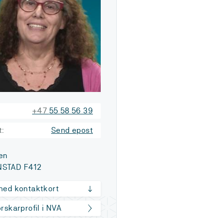
+47
55 58 56 39
t:
Send epost
en
STAD F412
 ned kontaktkort
orskarprofil i NVA