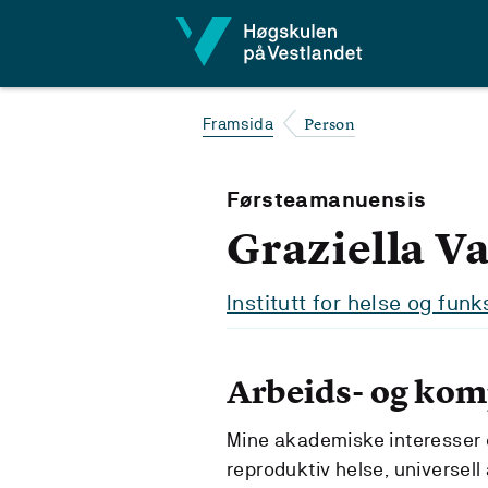
Hopp til innhald
Person
Framsida
Førsteamanuensis
Graziella V
Institutt for helse og funk
Arbeids- og ko
Mine akademiske interesser er
reproduktiv helse, universell