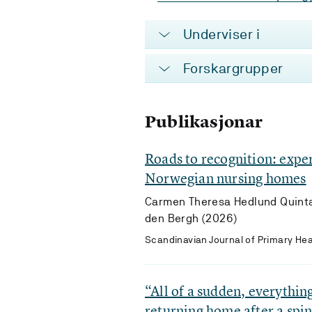
Underviser i
Forskargrupper
Publikasjonar
Roads to recognition: expe
Norwegian nursing homes
Carmen Theresa Hedlund Quintan
den Bergh (2026)
Scandinavian Journal of Primary Hea
“All of a sudden, everythi
returning home after a spi