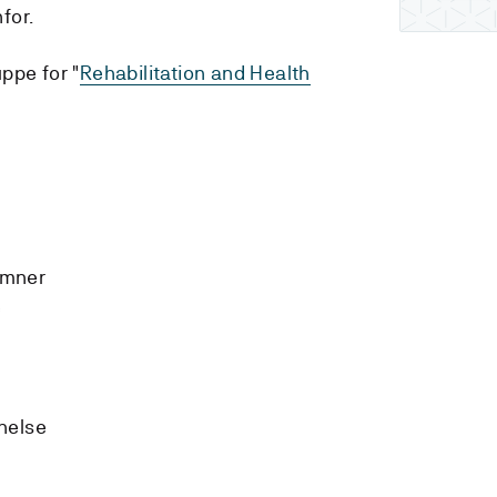
nfor.
ppe for "
Rehabilitation and Health
emner
e
helse