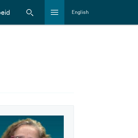
eid
English