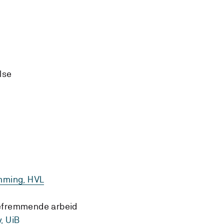
lse
emming, HVL
sefremmende arbeid
, UiB