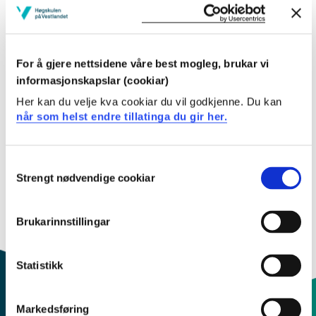
Sogndal
FF 144
For å gjere nettsidene våre best mogleg, brukar vi
Last ned kontaktkort
informasjonskapslar (cookiar)
Her kan du velje kva cookiar du vil godkjenne. Du kan
når som helst endre tillatinga du gir her.
Arbeids- og kompetanseområde
Forskargrupper
Consent
Oppvekst, rus og sosial marginalisering - Høgskulen på
Strengt nødvendige cookiar
Selection
Vestlandet (hvl.no)
Brukarinnstillingar
Underviser i
Statistikk
Markedsføring