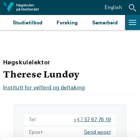
Hopp til innhald
English
Studietilbod
Forsking
Samarbeid
Høgskulelektor
Therese Lundøy
Institutt for velferd og deltaking
Tel:
+47
57 67 76 19
Epost:
Send epost