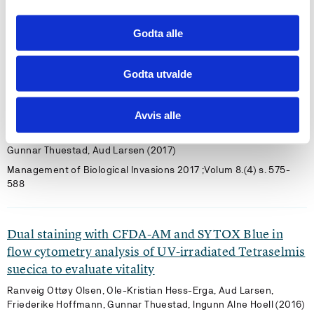
Ranveig Ottøy Olsen, Mathilde Lindivat, Aud Larsen, Gunnar
Thuestad, Ingunn Alne Hoell (2019)
Godta alle
Marine Pollution Bulletin 2019 ;Volum 149.
Godta utvalde
Application of flow cytometry in ballast water
analysis - biological aspects
Avvis alle
Ingunn Hoell, Ranveig Ottøy Olsen, Ole-Kristian Hess-Erga,
Gunnar Thuestad, Aud Larsen (2017)
Management of Biological Invasions 2017 ;Volum 8.(4) s. 575-
588
Dual staining with CFDA-AM and SYTOX Blue in
flow cytometry analysis of UV-irradiated Tetraselmis
suecica to evaluate vitality
Ranveig Ottøy Olsen, Ole-Kristian Hess-Erga, Aud Larsen,
Friederike Hoffmann, Gunnar Thuestad, Ingunn Alne Hoell (2016)