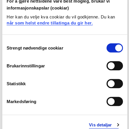
For å gjere nettsidene våre best mogleg, brukar vi
Applied Marine Microbiology
informasjonskapslar (cookiar)
Her kan du velje kva cookiar du vil godkjenne. Du kan
Underviser i
når som helst endre tillatinga du gir her.
Consent
Publikasjonar
Strengt nødvendige cookiar
Selection
Effects on inactivation of Tetraselmis suecica
Brukarinnstillingar
following treatment by KBAL: a UV-based ballast
water treatment system with an in-line vacuum drop
Ranveig Ottøy Olsen, Gunnar Thuestad, Ingunn Alne Hoell (2020)
Statistikk
Journal of Marine Science and Technology 2020
Markedsføring
Incubation in light versus dark affects the vitality of
UV-irradiated Tetraselmis suecica differently: A flow
Vis detaljar
cytometric study