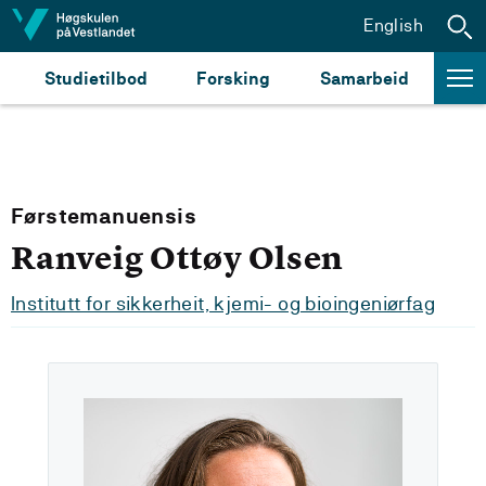
Hopp til innhald
English
Studietilbod
Forsking
Samarbeid
Førstemanuensis
Ranveig Ottøy Olsen
Institutt for sikkerheit, kjemi- og bioingeniørfag