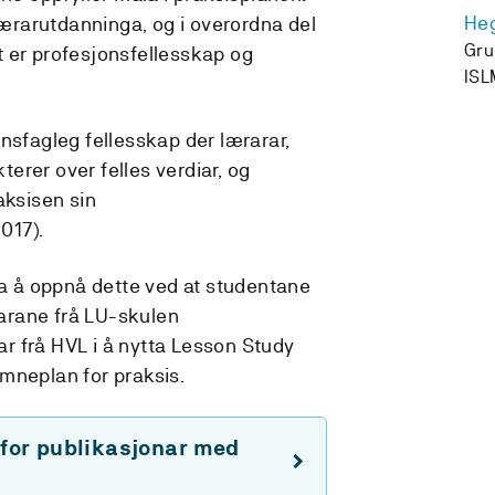
He
 lærarutdanninga, og i overordna del
Gru
 er profesjonsfellesskap og
ISL
nsfagleg fellesskap der lærarar,
kterer over felles verdiar, og
aksisen sin
017).
va å oppnå dette ved at studentane
arane frå LU-skulen
r frå HVL i å nytta Lesson Study
emneplan for praksis.
 for publikasjonar med