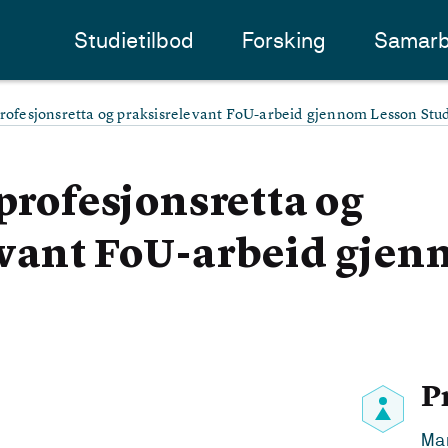
Studietilbod
Forsking
Samarb
profesjonsretta og praksisrelevant FoU-arbeid gjennom Lesson Stu
 profesjonsretta og
evant FoU-arbeid gje
P
Mar