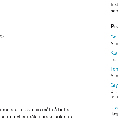
Ins
sam
Pr
25
Gei
Ann
Kat
Ins
Ton
Ann
Gry
Gru
ISL
Iev
er me å utforska ein måte å betra
Høg
 ho oppfyller måla i praksisplanen.