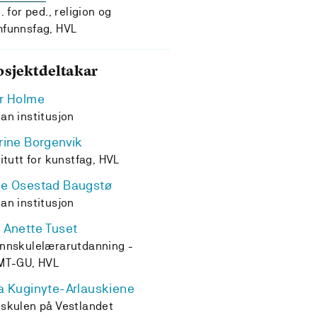
t. for ped., religion og
funnsfag, HVL
osjektdeltakar
r Holme
an institusjon
rine Borgenvik
titutt for kunstfag, HVL
e Osestad Baugstø
an institusjon
 Anette Tuset
nnskulelærarutdanning -
MT-GU, HVL
a Kuginyte-Arlauskiene
skulen på Vestlandet