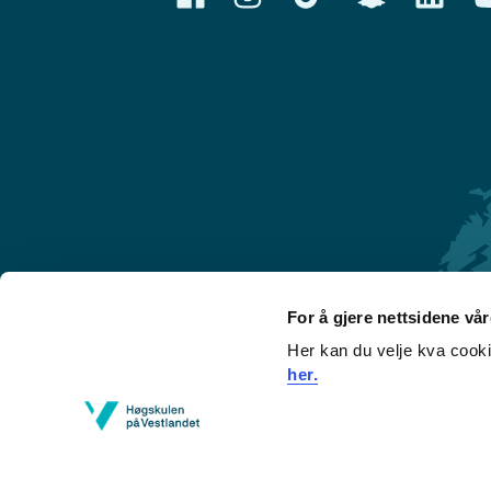
For å gjere nettsidene vå
Her kan du velje kva cook
Førde
her.
Sogndal
Bergen
Stord