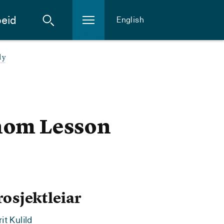
eid
English
dy
nnom Lesson
rosjektleiar
it Kulild