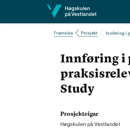
Hopp til innhald
Innføring i 
Framsida
Prosjekt
Innføring i
praksisrel
Study
Prosjekteigar
Høgskulen på Vestlandet