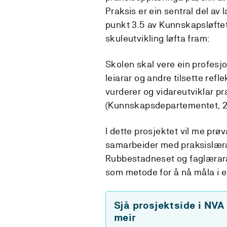
Praksis er ein sentral del av
punkt 3.5 av Kunnskapsløftet
skuleutvikling løfta fram:
Skolen skal vere ein profesjo
leiarar og andre tilsette refle
vurderer og vidareutviklar pr
(Kunnskapsdepartementet, 2
I dette prosjektet vil me prø
samarbeider med praksislær
Rubbestadneset og faglærara
som metode for å nå måla i 
Sjå prosjektside i NVA
meir