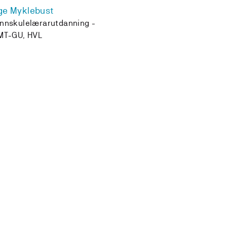
ge Myklebust
nnskulelærarutdanning -
MT-GU, HVL