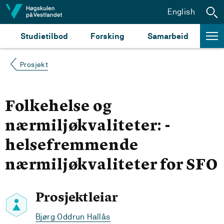
Hopp til innhald
English
Studietilbod
Forsking
Samarbeid
Prosjekt
Folkehelse og
nærmiljøkvaliteter: -
helsefremmende
nærmiljøkvaliteter for SFO
Prosjektleiar
Bjørg Oddrun Hallås