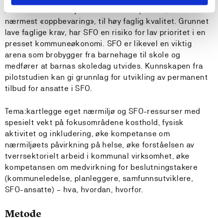
Det er store variasjoner i kvaliteten på SFO, fra
nærmest «oppbevaring», til høy faglig kvalitet. Grunnet
lave faglige krav, har SFO en risiko for lav prioritet i en
presset kommuneøkonomi. SFO er likevel en viktig
arena som brobygger fra barnehage til skole og
medfører at barnas skoledag utvides. Kunnskapen fra
pilotstudien kan gi grunnlag for utvikling av permanent
tilbud for ansatte i SFO.
Tema:kartlegge eget nærmiljø og SFO-ressurser med
spesielt vekt på fokusområdene kosthold, fysisk
aktivitet og inkludering, øke kompetanse om
nærmiljøets påvirkning på helse, øke forståelsen av
tverrsektorielt arbeid i kommunal virksomhet, øke
kompetansen om medvirkning for beslutningstakere
(kommuneledelse, planleggere, samfunnsutviklere,
SFO-ansatte) – hva, hvordan, hvorfor.
Metode