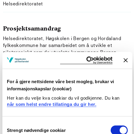
Helsedirektoratet
Prosjektsamandrag
Helsedirektoratet, Høgskolen i Bergen og Hordaland
fylkeskommune har samarbeidet om å utvikle et
pilotprosjekt som de utvalgte kommunene Bergen,
Osterøy og Sund deltar i.
Prosjektet har gått skoleåret 2013/ 2014 og er rettet
mot kommunal skolefritidsordning (SFO). Gjennomføring
For å gjere nettsidene våre best mogleg, brukar vi
av prosjektet har gått som en kursrekke over fire
informasjonskapslar (cookiar)
samlinger, med veiledning og arbeid lokalt mellom
Her kan du velje kva cookiar du vil godkjenne. Du kan
samlingene. Høgskolen i Bergen er ansvarlig for
når som helst endre tillatinga du gir her.
gjennomføring og for det faglige programmet.
Tanken bak prosjektet er at folkehelse ikke skapes i
Consent
helsesektoren, men innen en rekke andre arenaer. Ny
Strengt nødvendige cookiar
Selection