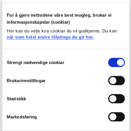
Anne Kristin Snibsøer
Sykepleie, Bergen, HVL
For å gjere nettsidene våre best mogleg, brukar vi
informasjonskapslar (cookiar)
Marit Hegg Reime
Spesialsykepleie, HVL
Her kan du velje kva cookiar du vil godkjenne. Du kan
når som helst endre tillatinga du gir her.
Tone Johnsgaard
Spesialsykepleie, HVL
Consent
Marit Vassbotten Olsen
Strengt nødvendige cookiar
Spesialsykepleie, HVL
Selection
Brukarinnstillingar
Prosjekteigar
Statistikk
Høgskulen på Vestlandet
Markedsføring
Prosjektperiode