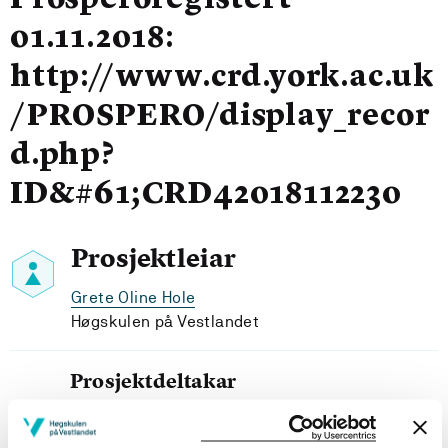
Prosperoregistert
01.11.2018:
http://www.crd.york.ac.uk
/PROSPERO/display_recor
d.php?
ID&#61;CRD42018112230
Prosjektleiar
Grete Oline Hole
Høgskulen på Vestlandet
Prosjektdeltakar
Liv Irene Ruud
Institutt for helse og funksjon, HVL