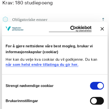
Krav: 180 studiepoeng
Obligatoriske emner
PHDINN901
Dissertation in Responsible Innovation and
For å gjere nettsidene våre best mogleg, brukar vi
Regional Development
informasjonskapslar (cookiar)
Her kan du velje kva cookiar du vil godkjenne. Du kan
Semester: 1
150 sp
når som helst endre tillatinga du gir her.
PHDINN902
Consent
Philosophy of Science, Research Ethics and
Strengt nødvendige cookiar
Selection
Responsible Innovation
Brukarinnstillingar
Semester: 1
5 sp