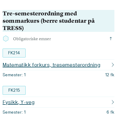
Tre-semesterordning med
sommarkurs (berre studentar på
TRESS)
Obligatoriske emner
FK214
Matematikk forkurs, tresemesterordning
Semester: 1
12 fk
FK215
Fysikk, Y-veg
Semester: 1
6 fk