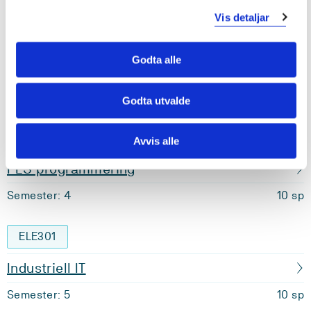
Vis detaljar
ELE302
Godta alle
Reguleringsteknikk 2
Semester: 4
10 sp
Godta utvalde
ELE304
Avvis alle
PLS programmering
Semester: 4
10 sp
ELE301
Industriell IT
Semester: 5
10 sp