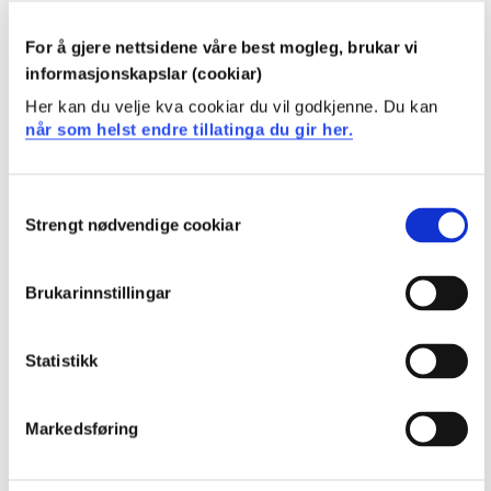
Semester: 3
5 sp
For å gjere nettsidene våre best mogleg, brukar vi
informasjonskapslar (cookiar)
ELE205
Her kan du velje kva cookiar du vil godkjenne. Du kan
Vidaregåande programmering
når som helst endre tillatinga du gir her.
Semester: 3
10 sp
Consent
Strengt nødvendige cookiar
Selection
ING161
Kjemi for ingeniørar
Brukarinnstillingar
Semester: 3
5 sp
Statistikk
ELE213
Markedsføring
Instrumentering
Semester: 4
10 sp