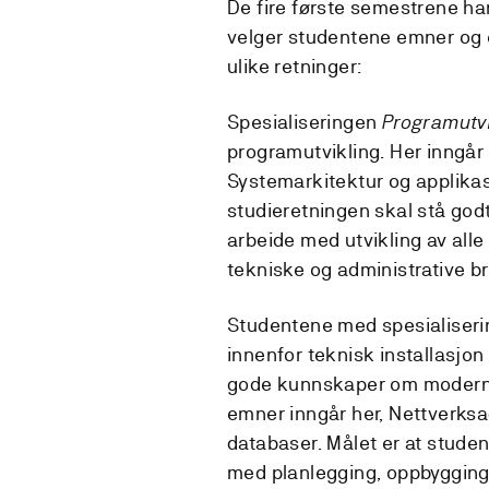
De fire første semestrene har
velger studentene emner og 
ulike retninger:
Spesialiseringen
Programutvi
programutvikling. Her inng
Systemarkitektur og applikas
studieretningen skal stå godt
arbeide med utvikling av all
tekniske og administrative b
Studentene med spesialiser
innenfor teknisk installasjon
gode kunnskaper om moderne 
emner inngår her, Nettverksad
databaser. Målet er at stude
med planlegging, oppbygging