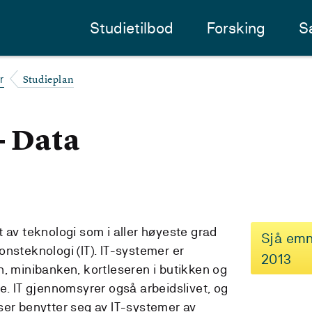
Studietilbod
Forsking
S
Studieplan
r
- Data
 av teknologi som i aller høyeste grad
Sjå emn
nsteknologi (IT). IT-systemer er
2013
n, minibanken, kortleseren i butikken og
e. IT gjennomsyrer også arbeidslivet, og
ser benytter seg av IT-systemer av