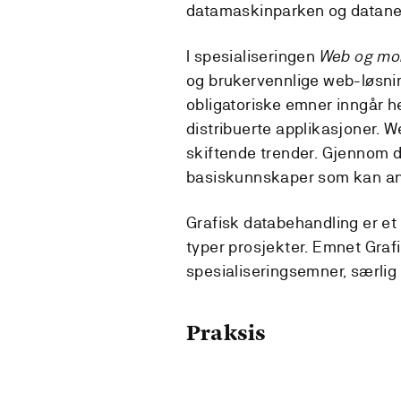
datamaskinparken og datanett
I spesialiseringen
Web og mob
og brukervennlige web-løsnin
obligatoriske emner inngår 
distribuerte applikasjoner. 
skiftende trender. Gjennom d
basiskunnskaper som kan an
Grafisk databehandling er e
typer prosjekter. Emnet Graf
spesialiseringsemner, særlig 
Praksis