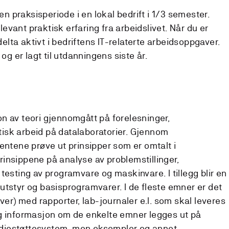
en praksisperiode i en lokal bedrift i 1/3 semester.
elevant praktisk erfaring fra arbeidslivet. Når du er
 delta aktivt i bedriftens IT-relaterte arbeidsoppgaver.
 og er lagt til utdanningens siste år.
n av teori gjennomgått på forelesninger,
isk arbeid på datalaboratorier. Gjennom
entene prøve ut prinsipper som er omtalt i
insippene på analyse av problemstillinger,
testing av programvare og maskinvare. I tillegg blir en
utstyr og basisprogramvarer. I de fleste emner er det
øver) med rapporter, lab-journaler e.l. som skal leveres
g informasjon om de enkelte emner legges ut på
diestøttesystem, men eksempler og annet