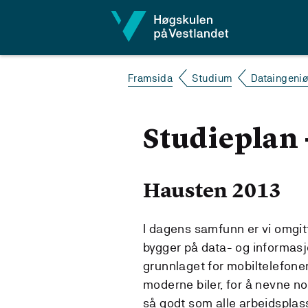
Hopp til innhald
Framsida
Studium
Dataingeniø
Studieplan 
Hausten 2013
I dagens samfunn er vi omgitt
bygger på data- og informasjo
grunnlaget for mobiltelefone
moderne biler, for å nevne no
så godt som alle arbeidsplas