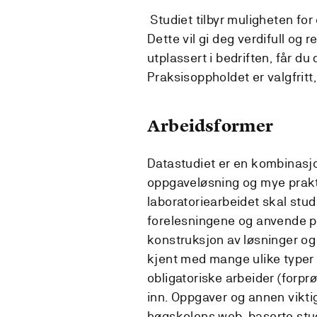
Studiet tilbyr muligheten for 
Dette vil gi deg verdifull og r
utplassert i bedriften, får du
Praksisoppholdet er valgfritt,
Arbeidsformer
Datastudiet er en kombinasjo
oppgaveløsning og mye prakt
laboratoriearbeidet skal stud
forelesningene og anvende pr
konstruksjon av løsninger og 
kjent med mange ulike typer 
obligatoriske arbeider (forpr
inn. Oppgaver og annen vikti
høgskolens web-baserte stu