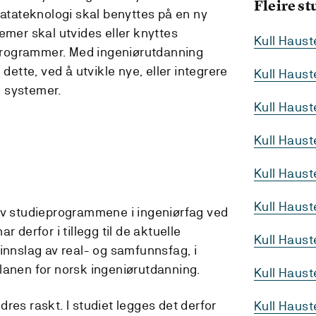
Fleire s
datateknologi skal benyttes på en ny
emer skal utvides eller knyttes
Kull Haus
rogrammer. Med ingeniørutdanning
 dette, ved å utvikle nye, eller integrere
Kull Haus
 systemer.
Kull Haus
Kull Haus
Kull Haus
Kull Haust
av studieprogrammene i ingeniørfag ved
r derfor i tillegg til de aktuelle
Kull Haus
innslag av real- og samfunnsfag, i
lanen for norsk ingeniørutdanning.
Kull Haus
res raskt. I studiet legges det derfor
Kull Haus