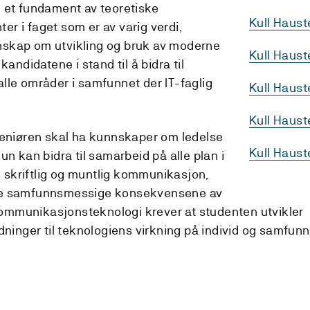
 et fundament av teoretiske
Kull Haust
r i faget som er av varig verdi,
skap om utvikling og bruk av moderne
Kull Haus
kandidatene i stand til å bidra til
lle områder i samfunnet der IT-faglig
Kull Haus
Kull Haus
geniøren skal ha kunnskaper om ledelse
Kull Haust
un kan bidra til samarbeid på alle plan i
skriftlig og muntlig kommunikasjon,
De samfunnsmessige konsekvensene av
mmunikasjonsteknologi krever at studenten utvikler
dninger til teknologiens virkning på individ og samfunn