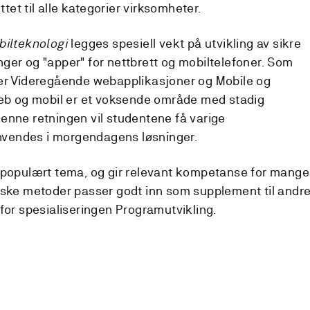
et til alle kategorier virksomheter.
ilteknologi
legges spesiell vekt på utvikling av sikre
ger og "apper" for nettbrett og mobiltelefoner. Som
her Videregående webapplikasjoner og Mobile og
Web og mobil er et voksende område med stadig
enne retningen vil studentene få varige
vendes i morgendagens løsninger.
t populært tema, og gir relevant kompetanse for mange
iske metoder passer godt inn som supplement til andr
for spesialiseringen Programutvikling.