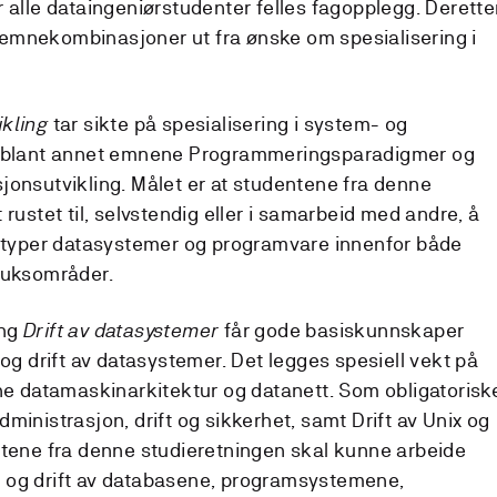
 alle dataingeniørstudenter felles fagopplegg. Derette
emnekombinasjoner ut fra ønske om spesialisering i
kling
tar sikte på spesialisering i system- og
år blant annet emnene Programmeringsparadigmer og
jonsutvikling. Målet er at studentene fra denne
 rustet til, selvstendig eller i samarbeid med andre, å
e typer datasystemer og programvare innenfor både
ruksområder.
ing
Drift av datasystemer
får gode basiskunnskaper
 og drift av datasystemer. Det legges spesiell vekt på
datamaskinarkitektur og datanett. Som obligatorisk
ministrasjon, drift og sikkerhet, samt Drift av Unix og
ntene fra denne studieretningen skal kunne arbeide
 og drift av databasene, programsystemene,