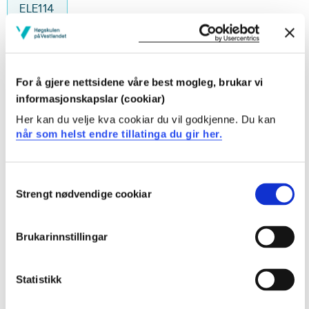
ELE114
Elektriske maskinar
Semester: 3
10 sp
For å gjere nettsidene våre best mogleg, brukar vi
informasjonskapslar (cookiar)
ELE116
Her kan du velje kva cookiar du vil godkjenne. Du kan
når som helst endre tillatinga du gir her.
Kontrollsystem
Semester: 4
10 sp
Consent
Strengt nødvendige cookiar
Selection
ELE123
Elektriske anlegg
Brukarinnstillingar
Semester: 4
10 sp
Statistikk
ELE112