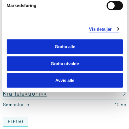
Markedsføring
Elektriske installasjonar
Semester: 5
10 sp
Vis detaljar
ELE117
Godta alle
Høgspenningssystem
Semester: 5
10 sp
Godta utvalde
ELE119
Avvis alle
Kraftelektronikk
Semester: 5
10 sp
ELE150