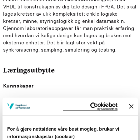
VHDL til konstruksjon av digitale design i FPGA. Det skal
lages kretser av ulik kompleksitet: enkle logiske
kretser, minne, styringslogikk og enkel datamaskin.
Gjennom laboratorieoppgaver får man praktisk erfaring
med hvordan virkelige design kan lages og brukes mot
eksterne enheter. Det blir lagt stor vekt på
synkronisering, sampling, simulering og testing.
Læringsutbytte
Kunnskaper
Kandidaten har kunnskap om
hvordan en digitale kretser ut fra spesifikasjoner,
konstrueres ved bruk av VHDL
For å gjere nettsidene våre best mogleg, brukar vi
simulering av digitale kretser og enkle digitale
informasjonskapslar (cookiar)
systemer der FPGA benyttes