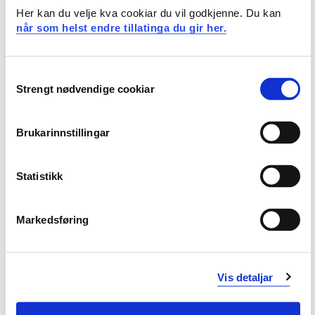
testing av ferdig design
Her kan du velje kva cookiar du vil godkjenne. Du kan
når som helst endre tillatinga du gir her.
Ferdigheter
Kandidaten kan
Consent
Strengt nødvendige cookiar
Selection
anvende VHDL til å konstruere og simulere digitale
kretser/systemer i FPGA
Brukarinnstillingar
teste ferdig system på en systematisk måte
arbeide i relevante elektrolaboratorier og behersker
aktuelle metoder og verktøy
Statistikk
Generell kompetanse
Markedsføring
Kandidaten er bevisst hvordan programmerbar logikk
kan benyttes til å løse relevante teknologiske
utfordringer
Vis detaljar
Kandidaten evner å oppdatere sin kunnskap innen
fagfeltet