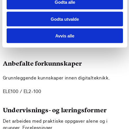
Kandidaten kan delta aktivt i faglige diskusjoner og
Godta alle
evner å dele sine kunnskaper og erfaringer med
andre og bidra til utvikling av god praksis
Godta utvalde
Krav til forkunnskaper
Avvis alle
Ingen
Anbefalte forkunnskaper
Grunnleggende kunnskaper innen digitalteknikk.
ELE100 / EL2-100
Undervisnings- og læringsformer
Det arbeides med praktiske oppgaver alene og i
grupper. Forelesninger.