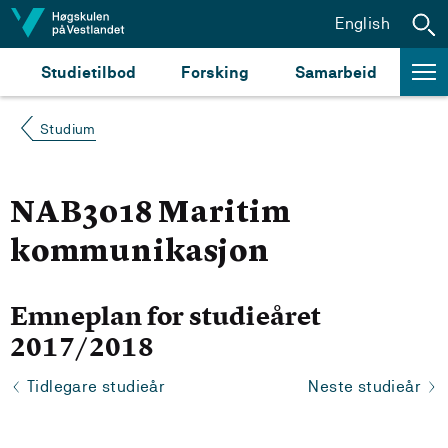
Hopp til innhald
English
Studietilbod
Forsking
Samarbeid
Studium
NAB3018 Maritim
kommunikasjon
Emneplan for studieåret
2017/2018
Tidlegare studieår
Neste studieår