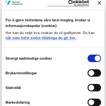
Læringsutbytte
For å gjere nettsidene våre best mogleg, brukar vi
- Kunnskapar:
informasjonskapslar (cookiar)
Her kan du velje kva cookiar du vil godkjenne. Du kan
Studentane skal kunna greia ut om bruk av radioutstyr
når som helst endre tillatinga du gir her.
med tilhøyrande teori.
- Ferdigheitar:
Consent
Strengt nødvendige cookiar
Selection
Studentane skal kunna operera som radiooperatør om
bord i skip.
Brukarinnstillingar
- Generell kompetanse:
Statistikk
Faget oppfyller krava til å løysa GMDSS GOC sertifikat
og dekker relevante krav i STCW 78 as amended, tabell
A-II/1, A-II/2 og A-IV/2.
Markedsføring