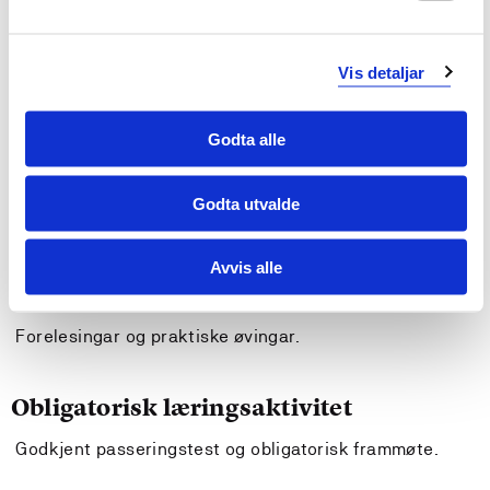
Krav til forkunnskapar
Vis detaljar
Bare ope for studentar med minimum 75 sp produsert
innanfor studieprogrammet.
Godta alle
Tilrådde forkunnskapar
Godta utvalde
None.
Avvis alle
Undervisnings- og læringsformer
Forelesingar og praktiske øvingar.
Obligatorisk læringsaktivitet
Godkjent passeringstest og obligatorisk frammøte.