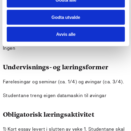
Krav til forkunnskapar
Godta alle
Studentane treng sin eigen datamaskin for å fullføre
Godta utvalde
kurset.
Avvis alle
Tilrådde forkunnskapar
Ingen
Undervisnings- og læringsformer
Førelesingar og seminar (ca. 1/4) og øvingar (ca. 3/4).
Studentane treng eigen datamaskin til øvingar
Obligatorisk læringsaktivitet
1) Kort essay levert i slutten av veke 1. Studentane skal