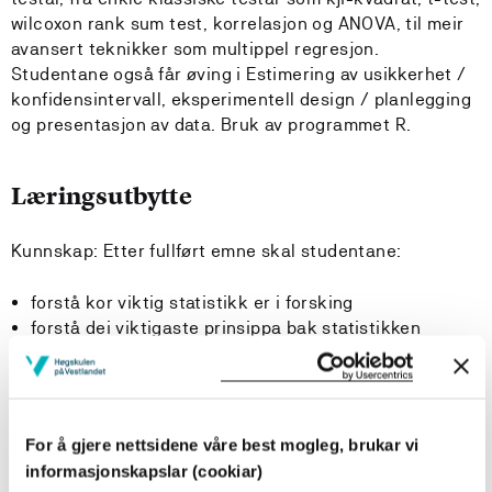
wilcoxon rank sum test, korrelasjon og ANOVA, til meir
avansert teknikker som multippel regresjon.
Studentane også får øving i Estimering av usikkerhet /
konfidensintervall, eksperimentell design / planlegging
og presentasjon av data. Bruk av programmet R.
Læringsutbytte
Kunnskap: Etter fullført emne skal studentane:
forstå kor viktig statistikk er i forsking
forstå dei viktigaste prinsippa bak statistikken
kunne tenke kritisk i forhold til presentert statistikk
kunne betrakte omverda meir objektivt med tanke på
mønstre og trendar
For å gjere nettsidene våre best mogleg, brukar vi
Ferdigheiter. Etter fullført emne skal studentane:
informasjonskapslar (cookiar)