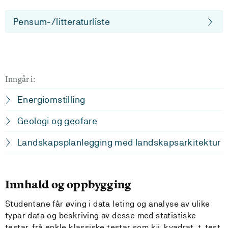
Pensum-/litteraturliste
Inngår i:
Energiomstilling
Geologi og geofare
Landskapsplanlegging med landskapsarkitektur
Innhald og oppbygging
Studentane får øving i data leting og analyse av ulike
typar data og beskriving av desse med statistiske
testar, frå enkle klassiske testar som kji-kvadrat, t-test,