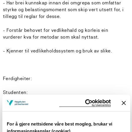
- Har brei kunnskap innan dei omgrepa som omfattar
styrke og belastingsmoment som skip vert utsett for, i
tillegg til reglar for desse.
- Forstår behovet for vedlikehald og korleis ein
vurderer kva for metodar som skal nyttast.
- Kjenner til vedlikeholdssystem og bruk av slike.
Ferdigheiter:
Studenten:
- Kan demonstrere kva som påverkar hydrostatikk og
stabilitet på skip eller farty.
For å gjere nettsidene våre best mogleg, brukar vi
- Kan nytta terminologi og gjøre berekningar innan
informasjonskapslar (cookiar)