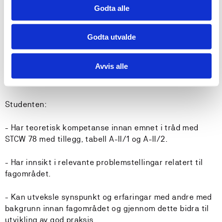
Godta alle
- Har god kjennskap til vedlikehaldsstyringssystem og
kan følgje opp planlagt vedlikehald.
Godta utvalde
Avvis alle
Kompetanse:
Studenten:
- Har teoretisk kompetanse innan emnet i tråd med
STCW 78 med tillegg, tabell A-II/1 og A-II/2.
- Har innsikt i relevante problemstellingar relatert til
fagområdet.
- Kan utveksle synspunkt og erfaringar med andre med
bakgrunn innan fagområdet og gjennom dette bidra til
utvikling av god praksis.