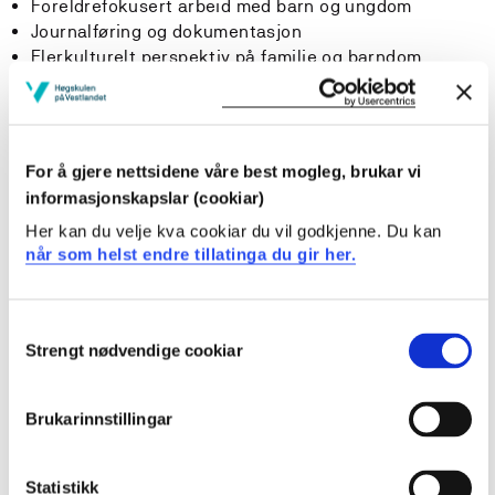
Foreldrefokusert arbeid med barn og ungdom
Journalføring og dokumentasjon
Flerkulturelt perspektiv på familie og barndom
Barnevaksinasjonsprogrammet og de enkelte
sykdommene vi vaksinerer mot
BCG- vaksinen og Mantoux, praktiske øvelser i å
sette intracutan injeksjon
For å gjere nettsidene våre best mogleg, brukar vi
Modeller og metoder for atferdsendring
informasjonskapslar (cookiar)
Individ- og systemrettet arbeid
Her kan du velje kva cookiar du vil godkjenne. Du kan
Miljørettet helsevern
når som helst endre tillatinga du gir her.
Seksuell utvikling og seksualitet
Seksuelt overførbare sykdommer
Rekvirering av prevensjonsmidler
Consent
Strengt nødvendige cookiar
Selection
Læringsutbytte
Brukarinnstillingar
En student med fullført emne skal ha følgende totale
læringsutbytte definert i kunnskap, ferdigheter og
Statistikk
generell kompetanse: