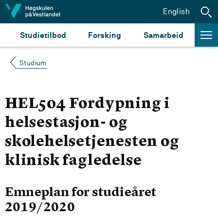
Hopp til innhald
English
Studietilbod
Forsking
Samarbeid
Studium
HEL504 Fordypning i
helsestasjon- og
skolehelsetjenesten og
klinisk fagledelse
Emneplan for studieåret
2019/2020