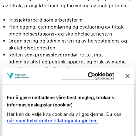
av tiltak, prosjektarbeid og formidling av faglige tema.
Prosjektarbeid som arbeidsform
Planlegging, gjennomføring og evaluering av tiltak
innen helsestasjons- og skolehelsetjenesten
Organisering og administrering av helsestasjons og
skolehelsetjenesten
Rollen som premissleverandør rettet mot
administrativt og politisk apparat og bruk av media
Skriftlig og muntlig formidling
Videreutvikling av ferdigheter knyttet til
kunnskapsbasert praksis
For å gjere nettsidene våre best mogleg, brukar vi
Læringsutbytte
informasjonskapslar (cookiar)
Her kan du velje kva cookiar du vil godkjenne. Du kan
En student med fullført emne skal ha følgende totale
når som helst endre tillatinga du gir her.
læringsutbytte definert i kunnskap, ferdigheter og
generell kompetanse: