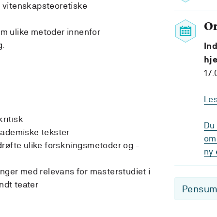
 vitenskapsteoretiske
O
m ulike metoder innenfor
g.
Ind
hj
17.
Le
ritisk
Du 
kademiske tekster
om 
røfte ulike forskningsmetoder og -
ny 
inger med relevans for masterstudiet i
dt teater
Pensum-