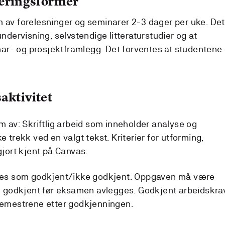
læringsformer
m av forelesninger og seminarer 2-3 dager per uke. Det
undervisning, selvstendige litteraturstudier og at
ar- og prosjektframlegg. Det forventes at studentene
aktivitet
rm av: Skriftlig arbeid som inneholder analyse og
e trekk ved en valgt tekst. Kriterier for utforming,
gjort kjent på Canvas.
deres som godkjent/ikke godkjent. Oppgaven må være
 og godkjent før eksamen avlegges. Godkjent arbeidskra
 semestrene etter godkjenningen.