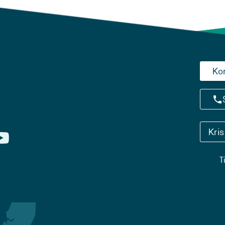
Ko
Kri
T