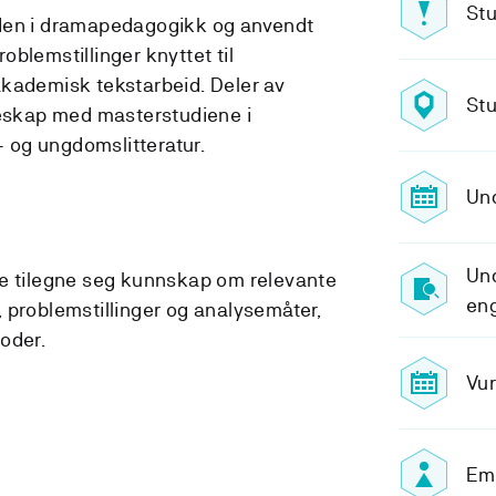
Stu
den i dramapedagogikk og anvendt
problemstillinger knyttet til
akademisk tekstarbeid. Deler av
Stu
leskap med masterstudiene i
og ungdomslitteratur.
Und
Und
ne tilegne seg kunnskap om relevante
en
 problemstillinger og analysemåter,
oder.
Vur
Emn