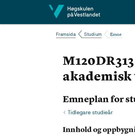
Hopp til innhald
Emne
Framsida
Studium
M120DR313 
akademisk 
Emneplan for st
Tidlegare studieår
Innhold og oppbygn