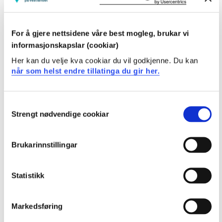
Utvikling av personleg kompetanse og moralsk
forsvarleg praksis
Etiske dilemma og konfliktområde i praksis
For å gjere nettsidene våre best mogleg, brukar vi
Makt, hjelp og krenking i psykososialt arbeid med
informasjonskapslar (cookiar)
barn og ungdom
Her kan du velje kva cookiar du vil godkjenne. Du kan
når som helst endre tillatinga du gir her.
Læringsutbytte
Consent
Etter fullført emne har/ kan kandidaten
Strengt nødvendige cookiar
Selection
Kunnskap
Brukarinnstillingar
avansert kunnskap om betydinga av systematisk,
kritisk og etisk refleksjon i praksis.
Statistikk
inngåande kunnskap om faglege problemstillingar
med utgangspunkt i historikk, tradisjon og eigenart
ved faget psykososialt arbeid med barn og unge
Markedsføring
avansert kunnskap om betydinga av psykisk