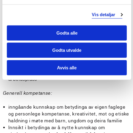
helsefremmande og sjukdomsførebyggande arbeid
blant barn og unge, sett frå perspektivet individ og
Vis detaljar
samfunn
Ferdigheiter:
Godta alle
reflektere over egen praksis og kunne ta imot og gje
Godta utvalde
rettleiing til kollegaer og andre faggrupper.
analysere og kritisk vurdere ulike kunnskapskjelder,
og nytte kunnskapen til å strukturere og formulere
Avvis alle
faglege resonnement for vidareutvikling på eigen
arbeidsplass
Generell kompetanse:
inngåande kunnskap om betydinga av eigen faglege
og personlege kompetanse, kreativitet, mot og etiske
haldning i møte med barn, ungdom og deira familie
Innsikt i betydinga av å nytte kunnskap om