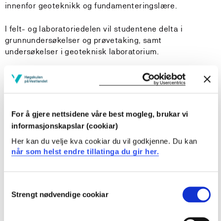
innenfor geoteknikk og fundamenteringslære.
I felt- og laboratoriedelen vil studentene delta i
grunnundersøkelser og prøvetaking, samt
undersøkelser i geoteknisk laboratorium.
Læringsutbytte
Kunnskaper
For å gjere nettsidene våre best mogleg, brukar vi
informasjonskapslar (cookiar)
Kandidaten har en grunnleggende forståelse av hva
Her kan du velje kva cookiar du vil godkjenne. Du kan
jord er i byggeteknisk henseende
når som helst endre tillatinga du gir her.
Kandidaten har et grunnlag for å vurdere forskjellige
jordarters oppførsel ved spenningsendringer
Kandidaten har kunnskap om jordtrykk mot
Consent
støttekonstruksjoner
Strengt nødvendige cookiar
Selection
Kandidaten har kunnskap om stabilitet av naturlige
skråninger og skjæringer