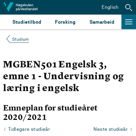
Hopp til innhald
English
Studietilbod
Forsking
Samarbeid
Studium
MGBEN501 Engelsk 3,
emne 1 - Undervisning og
læring i engelsk
Emneplan for studieåret
2020/2021
Tidlegare studieår
Neste studieår