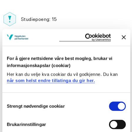
Studiepoeng: 15
Pensum-/litteraturliste
For å gjere nettsidene våre best mogleg, brukar vi
informasjonskapslar (cookiar)
Her kan du velje kva cookiar du vil godkjenne. Du kan
Inngår i:
når som helst endre tillatinga du gir her.
Grunnskolelærerutdanning 1.-7. trinn | Bergen
Consent
Grunnskolelærerutdanning 1.-7. trinn | Stord
Strengt nødvendige cookiar
Selection
Grunnskolelærerutdanning 5.-10. trinn | Sogndal
Brukarinnstillingar