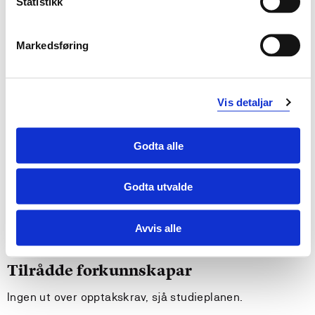
Statistikk
Generell kompetanse:
Markedsføring
Studenten
Forstår parametrisk og ikkje parametrisk statistikk
Vis detaljar
forstår prinsippet med statistiske testar
kan lese vitskapelege artiklar der statistikk vert
nytta som metode
Godta alle
forstår sterke og svake sider ved statistiske analyser
Godta utvalde
Krav til forkunnskapar
Ingen ut over opptakskrav, sjå studieplanen.
Avvis alle
Tilrådde forkunnskapar
Ingen ut over opptakskrav, sjå studieplanen.