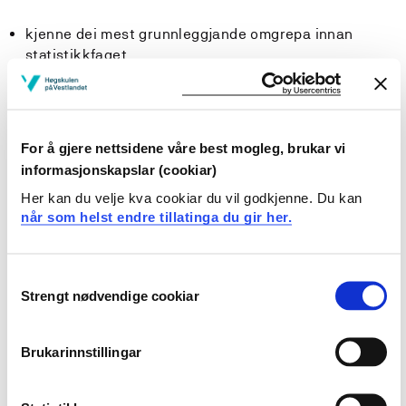
kjenne dei mest grunnleggjande omgrepa innan
statistikkfaget
gjere greie for sannsynsrekning og kombinatorikk
gjere greie for bruken av beskrivande statistikk
kunne gjere greie for hypotesetesting
og konfidensintevall
For å gjere nettsidene våre best mogleg, brukar vi
informasjonskapslar (cookiar)
Ferdigheiter:
Her kan du velje kva cookiar du vil godkjenne. Du kan
når som helst endre tillatinga du gir her.
Studenten kan
gjennomføre statistiske testar ved hjelp av tabellar
Consent
gjennomføre statistiske testar ved hjelp av SPSS
Strengt nødvendige cookiar
Selection
nytte både parametriske og ikkje-parametriske
metodar for å analysere eit kvantitativt datamateriale
utføre enkel sannsynsrekning
Brukarinnstillingar
tolke datautskrifter i emnet statistikk
gjennomføre datainnsamlingar og analysere data