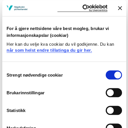
gjere greie for sannsynsrekning og kombinatorikk
gjere greie for bruken av beskrivande statistikk
kunne gjere greie for hypotesetesting
og konfidensintevall
For å gjere nettsidene våre best mogleg, brukar vi
informasjonskapslar (cookiar)
Ferdigheiter:
Her kan du velje kva cookiar du vil godkjenne. Du kan
når som helst endre tillatinga du gir her.
Studenten kan
gjennomføre statistiske testar ved hjelp av tabellar
Consent
gjennomføre statistiske testar ved hjelp av SPSS
Strengt nødvendige cookiar
Selection
nytte både parametriske og ikkje-parametriske
metodar for å analysere eit kvantitativt datamateriale
utføre enkel sannsynsrekning
Brukarinnstillingar
tolke datautskrifter i emnet statistikk
gjennomføre datainnsamlingar og analysere data
Statistikk
Generell kompetanse:
Markedsføring