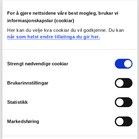
Ved fullført praksisemne skal studenten ha følgende
totale læringsutbytte:
For å gjere nettsidene våre best mogleg, brukar vi
informasjonskapslar (cookiar)
Kunnskaper
Her kan du velje kva cookiar du vil godkjenne. Du kan
når som helst endre tillatinga du gir her.
Studenten
har inngående kunnskap om læreprosesser,
Consent
tilrettelegging av undervisning, arbeidsmåter og
Strengt nødvendige cookiar
Selection
vurderingsformer som fremmer inkluderende klasse-
og læringsmiljø
Brukarinnstillingar
har inngående kunnskap om barn og unges utvikling,
læring og danning i ulike sosiale, flerkulturelle og
digitale kontekster og om hvordan kunnskapen kan
Statistikk
anvendes for å tilpasse opplæringen til alle elevers
forutsetninger og behov
Markedsføring
Ferdigheter