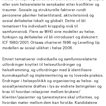
eller som helse­relaterte senskader etter konflikter og
traumer. Sosiale og strukturelle faktorer rundt
personene påvirker helsetilstand, aktivitetsnivå og
sosial deltakelse lokalt og globalt. Dette vil bli
tematisert fra individuelt kroppslig nivå til
samfunnsnivå. Flere av WHO sine modeller av helse,
funksjon og deltakelse vil bli introdusert og diskutert:
ICF 1980/2001, Ottawa charteret 1986 og Levelling Up
modellen av sosial ulikhet i helse 2006.
Emnet tematiserer individuelle og samfunnsrelaterte
utfordringer knyttet til helseutfordringer og
helsefremming, og utfordringer med å identifisere
kunnskapshull og implementering av ny lovende praksis.
Endringer i helsepolitikk og organisering av helse- og
sosialtjenestene drøftes i lys av endrete betingelser og
krav til hvordan relasjoner mellom brukere/
klienter/pasienter og tjenesteytere skal utformes, og
hvordan møter mellom dem kan forstås. Kandidatene