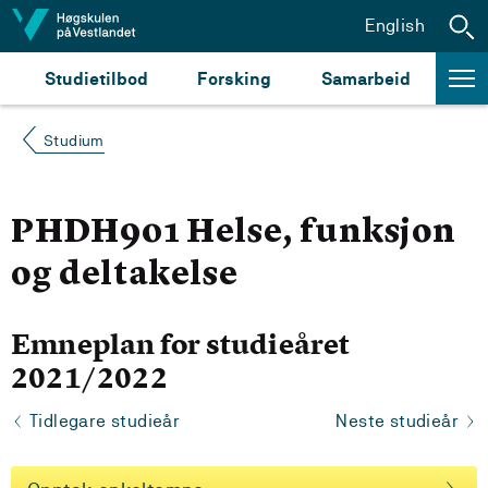
Hopp til innhald
English
Studietilbod
Forsking
Samarbeid
Studium
PHDH901 Helse, funksjon
og deltakelse
Emneplan for studieåret
2021/2022
Tidlegare studieår
Neste studieår