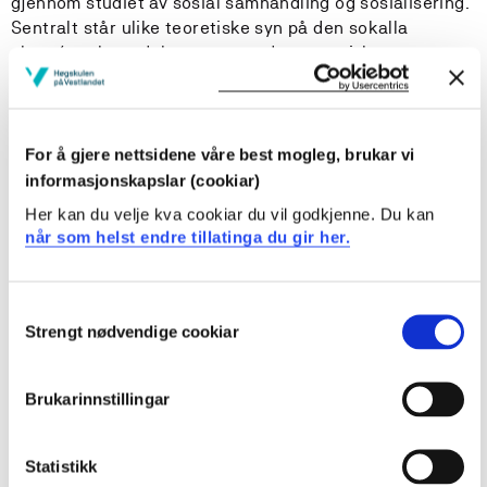
gjennom studiet av sosial samhandling og sosialisering.
Sentralt står ulike teoretiske syn på den sokalla
aktør/struktur-debatten og andre teoretiske
diskusjonar som ulike perspektiv på sosial endring og
sosial orden, verdi- og rasjonalitetsorientering etc.
Vidare gjev emnet ein introduksjon til nyare
For å gjere nettsidene våre best mogleg, brukar vi
samfunnsvitskaplege teoriar særleg knytt til
informasjonskapslar (cookiar)
diskusjonar om aukande individualisering, globalisering,
Her kan du velje kva cookiar du vil godkjenne. Du kan
digitalisering og kulturell frisetjing.
når som helst endre tillatinga du gir her.
Læringsutbytte
Consent
Strengt nødvendige cookiar
Selection
Etter avslutta emne:
Brukarinnstillingar
Kunnskapar
har studenten brei kunnskap om sosiologiens nyare
Statistikk
historie, teoritradisjonar og eigenart mellom andre