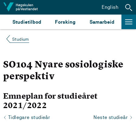
Hopp til innhald
English
Studietilbod
Forsking
Samarbeid
Studium
SO104 Nyare sosiologiske
perspektiv
Emneplan for studieåret
2021/2022
Tidlegare studieår
Neste studieår