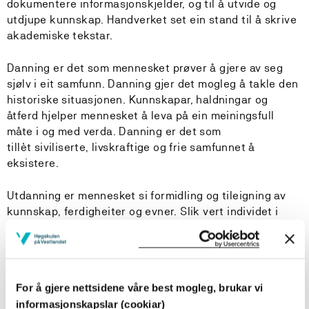
dokumentere informasjonskjelder, og til å utvide og
utdjupe kunnskap. Handverket set ein stand til å skrive
akademiske tekstar.
Danning er det som mennesket prøver å gjere av seg
sjølv i eit samfunn. Danning gjer det mogleg å takle den
historiske situasjonen. Kunnskapar, haldningar og
åtferd hjelper mennesket å leva på ein meiningsfull
måte i og med verda. Danning er det som
tillèt siviliserte, livskraftige og frie samfunnet å
eksistere.
Utdanning er mennesket si formidling og tileigning av
kunnskap, ferdigheiter og evner. Slik vert individet i
stand til å delta i arbeidsprosessar. Utdanning byggjer
både menneske og samfunn.
Berekraft-omgrepet omfattar eit bevaringsperspektiv,
For å gjere nettsidene våre best mogleg, brukar vi
men har også i seg ønskje om nyskaping og utvikling.
informasjonskapslar (cookiar)
Berekrafta står på tre likestilte pilarar: økologisk