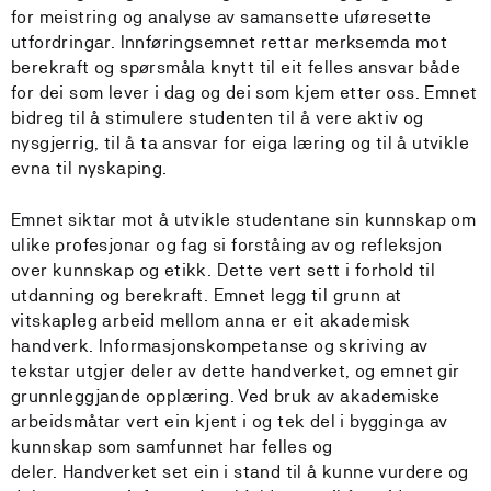
for meistring og analyse av samansette uføresette
utfordringar. Innføringsemnet rettar merksemda mot
berekraft og spørsmåla knytt til eit felles ansvar både
for dei som lever i dag og dei som kjem etter oss. Emnet
bidreg til å stimulere studenten til å vere aktiv og
nysgjerrig, til å ta ansvar for eiga læring og til å utvikle
evna til nyskaping.
Emnet siktar mot å utvikle studentane sin kunnskap om
ulike profesjonar og fag si forståing av og refleksjon
over kunnskap og etikk. Dette vert sett i forhold til
utdanning og berekraft. Emnet legg til grunn at
vitskapleg arbeid mellom anna er eit akademisk
handverk. Informasjonskompetanse og skriving av
tekstar utgjer deler av dette handverket, og emnet gir
grunnleggjande opplæring. Ved bruk av akademiske
arbeidsmåtar vert ein kjent i og tek del i bygginga av
kunnskap som samfunnet har felles og
deler. Handverket set ein i stand til å kunne vurdere og