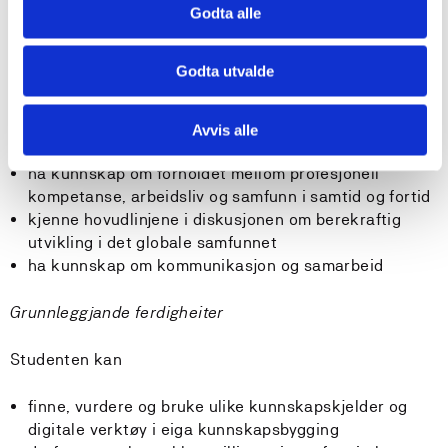
Kunnskapar
Studenten skal
Godta alle
ha kunnskap om vitskaplege arbeidsmetodar
Godta utvalde
og forskingsbasert kunnskap
ha kunnskap om relevansen av profesjonell
kompetanse og profesjonane sine perspektiv på
Avvis alle
forholdet mellom teori og praksis
ha kunnskap om forholdet mellom profesjonell
kompetanse, arbeidsliv og samfunn i samtid og fortid
kjenne hovudlinjene i diskusjonen om berekraftig
utvikling i det globale samfunnet
ha kunnskap om kommunikasjon og samarbeid
Grunnleggjande ferdigheiter
Studenten kan
finne, vurdere og bruke ulike kunnskapskjelder og
digitale verktøy i eiga kunnskapsbygging