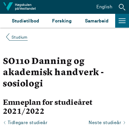
Hopp til innhald
English
Studietilbod
Forsking
Samarbeid
Studium
SO110 Danning og
akademisk handverk -
sosiologi
Emneplan for studieåret
2021/2022
Tidlegare studieår
Neste studieår