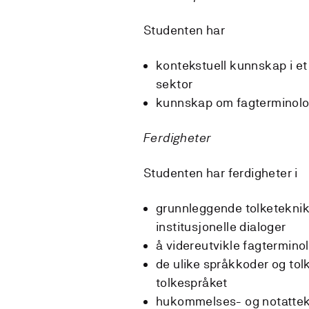
Studenten har
kontekstuell kunnskap i et
sektor
kunnskap om fagterminolog
Ferdigheter
Studenten har ferdigheter i
grunnleggende tolketeknikk
institusjonelle dialoger
å videreutvikle fagtermino
de ulike språkkoder og to
tolkespråket
hukommelses- og notatte