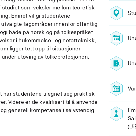
studiet som veksler mellom teoretisk
Stu
ning. Emnet vil gi studentene
utvalgte fagområder innenfor offentlig
logi både på norsk og på tolkespråket.
Und
øvelser i hukommelse- og notatteknikk,
som ligger tett opp til situasjoner
under utøving av tolkeprofesjonen.
Und
Vur
et har studentene tilegnet seg praktisk
er. Videre er de kvalifisert til å anvende
 og generell kompetanse i selvstendig
Em
Sal
(Ui