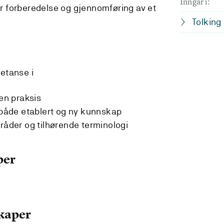
Inngår i:
r forberedelse og gjennomføring av et
Tolking 
etanse i
gen praksis
e både etablert og ny kunnskap
mråder og tilhørende terminologi
per
kaper