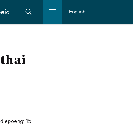
eid
English
/thai
diepoeng: 15