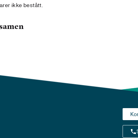
arer ikke bestått.
ksamen
Ko