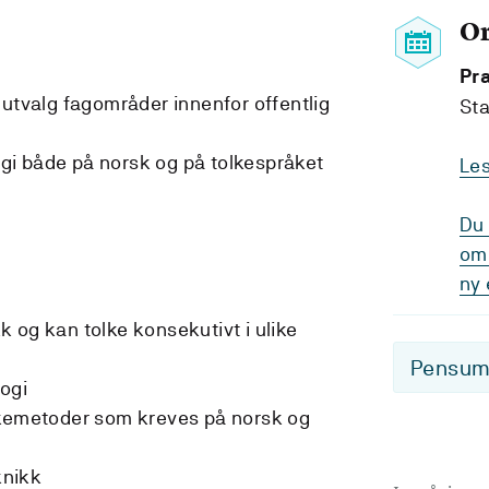
O
Pr
 utvalg fagområder innenfor offentlig
Sta
i både på norsk og på tolkespråket
Le
Du 
om 
ny 
 og kan tolke konsekutivt i ulike
Pensum-
logi
lkemetoder som kreves på norsk og
knikk