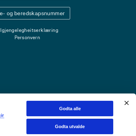
se- og beredskapsnummer
ilgjengelegheitserklæring
Personvern
Godta alle
ir
Godta utvalde