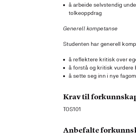
å arbeide selvstendig unde
tolkeoppdrag
Generell kompetanse
Studenten har generell komp
å reflektere kritisk over e
å forstå og kritisk vurder
å sette seg inn i nye fago
Krav til forkunnska
TOS101
Anbefalte forkunns