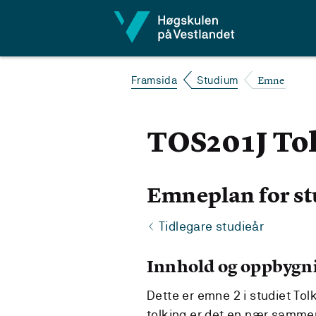
Hopp til innhald
Emne
Framsida
Studium
TOS201J Tol
Emneplan for st
Tidlegare studieår
Innhold og oppbygn
Dette er emne 2 i studiet Tolk
tolking er det en nær samme