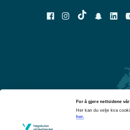
For å gjere nettsidene vå
Her kan du velje kva cook
Førde
her.
Sogndal