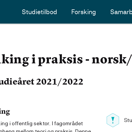
Studietilbod
Forsking
Samarb
king i praksis - norsk
udieåret 2021/2022
ing
Stu
ing i offentlig sektor. I fagområdet
nheng mellom teori og praksis. Denne