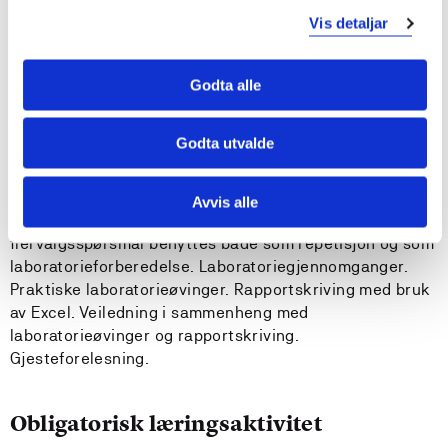
Vis detaljar
Anbefalte forkunnskaper
KJE100 Generell kjemi og KJE115 Statistikk og
Godta alle
kjemometri.
Godta utvalde
Undervisnings- og læringsformer
Teoriundervisning med oppgaveløsning. Bruk av Excel til
Avvis alle
beregninger og til plotting av grafer. Quiz med
flervalgsspørsmål benyttes både som repetisjon og som
laboratorieforberedelse. Laboratoriegjennomganger.
Praktiske laboratorieøvinger. Rapportskriving med bruk
av Excel. Veiledning i sammenheng med
laboratorieøvinger og rapportskriving.
Gjesteforelesning.
Obligatorisk læringsaktivitet