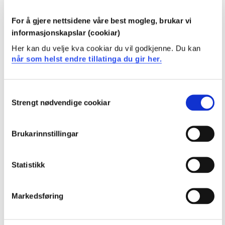
kan skrive rapporter fra gjennomførte
laboratorieøvinger
For å gjere nettsidene våre best mogleg, brukar vi
informasjonskapslar (cookiar)
Generell kompetanse
Her kan du velje kva cookiar du vil godkjenne. Du kan
når som helst endre tillatinga du gir her.
Studenten
har innsikt i bruksområder og begrensninger for
Consent
kalibreringsmetoder og analysemetoder
Strengt nødvendige cookiar
Selection
kan samarbeide i grupper både med praktisk og
skriftlig arbeid
Brukarinnstillingar
har innsikt i forskriftsmessig håndtering av
kjemikalier på grunnlag av sikkerhetsdatablader og
fra laboratorieerfaring
Statistikk
Krav til forkunnskaper
Markedsføring
Ingen