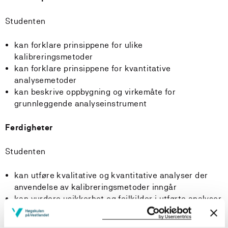
Studenten
kan forklare prinsippene for ulike
kalibreringsmetoder
kan forklare prinsippene for kvantitative
analysemetoder
kan beskrive oppbygning og virkemåte for
grunnleggende analyseinstrument
Ferdigheter
Studenten
kan utføre kvalitative og kvantitative analyser der
anvendelse av kalibreringsmetoder inngår
kan vurdere usikkerhet og feilkilder i utførte analyser
kan utføre statistisk databehandling og plotte grafer i
Excel