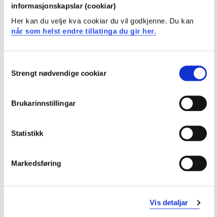
informasjonskapslar (cookiar)
Studenten
Her kan du velje kva cookiar du vil godkjenne. Du kan
når som helst endre tillatinga du gir her.
kan forklare prestasjonsbestemmande faktorar for
ulike idrettar
Consent
kan forklare adapsjonar til ulike treningsmetodar
Strengt nødvendige cookiar
Selection
kan gjennomføre trening av styrke, uthald, spenst og
hurtigheit, og i ulike idretter
kan gjennomføre og evaluere generelle og
Brukarinnstillingar
idrettsspesifikke testar
Generell kompetanse
Statistikk
Studenten
Markedsføring
kan kritisk vurdere og diskutere ulike
prestasjonsbestemmande faktorer
kan utvikle, gjennomføre, evaluere og tilpasse
Vis detaljar
idrettsspesifikke treningsøkter for å betre