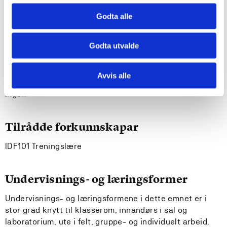
kapasiteten til ein utøver i ulike idrettsgreiner
Godta alle
kan formidle og diskutere adaptasjon til trening
kan lage treningsplaner og kontrollere treningseffekt
gjennom testing
Godta utvalde
Krav til forkunnskapar
Avvis alle
Ingen
Tilrådde forkunnskapar
IDF101 Treningslære
Undervisnings- og læringsformer
Undervisnings- og læringsformene i dette emnet er i
stor grad knytt til klasserom, innandørs i sal og
laboratorium, ute i felt, gruppe- og individuelt arbeid.